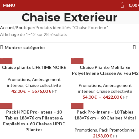
0
MENU
0,00
Chaise Exterieur
Accueil
Boutique
Produits identifiés “Chaise Exterieur”
Affichage de 1–12 sur 28 résultats
Montrer catégories
Chaise pliante LIFETIME NOIRE
Chaise Pliante Melilla En
Polyethylène Classée Au Feu M2
Promotions
,
Aménagement
intérieur
,
Chaise collectivité
Promotions
,
Aménagement
42,00
€
–
5576,00
€
intérieur
,
Chaise collectivité
HT
54,00
€
–
6422,00
€
HT
Pack HPDE Pro-Intens – 10
Pack Pro-Intens – 10 Tables
Tables 183×76 cm Pliantes &
183×76 cm + 60 Chaises Métal
Empilables + 60 Chaises HPDE
Pliantes
Promotions
,
Pack Promotionnel
2193,00
€
HT