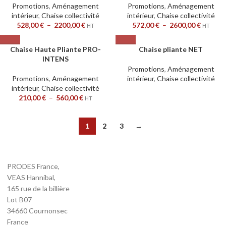
Promotions
,
Aménagement
Promotions
,
Aménagement
intérieur
,
Chaise collectivité
intérieur
,
Chaise collectivité
528,00
€
–
2200,00
€
572,00
€
–
2600,00
€
HT
HT
Chaise Haute Pliante PRO-
Chaise pliante NET
INTENS
Promotions
,
Aménagement
Promotions
,
Aménagement
intérieur
,
Chaise collectivité
intérieur
,
Chaise collectivité
210,00
€
–
560,00
€
HT
1
2
3
→
PRODES France,
VEAS Hannibal,
165 rue de la billière
Lot B07
34660 Cournonsec
France