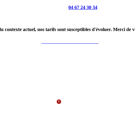
Appelez-nous :
04 67 24 30 34
du contexte actuel, nos tarifs sont susceptibles d'évoluer. Merci de
LIVRAISON GRATUITE*
MENU
0
0,00
€