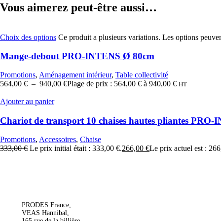
Vous aimerez peut-être aussi…
Choix des options
Ce produit a plusieurs variations. Les options peuven
Mange-debout PRO-INTENS Ø 80cm
Promotions
,
Aménagement intérieur
,
Table collectivité
564,00
€
–
940,00
€
Plage de prix : 564,00 € à 940,00 €
HT
Ajouter au panier
Chariot de transport 10 chaises hautes pliantes PR
Promotions
,
Accessoires
,
Chaise
333,00
€
Le prix initial était : 333,00 €.
266,00
€
Le prix actuel est : 266
PRODES France,
VEAS Hannibal,
165 rue de la billière