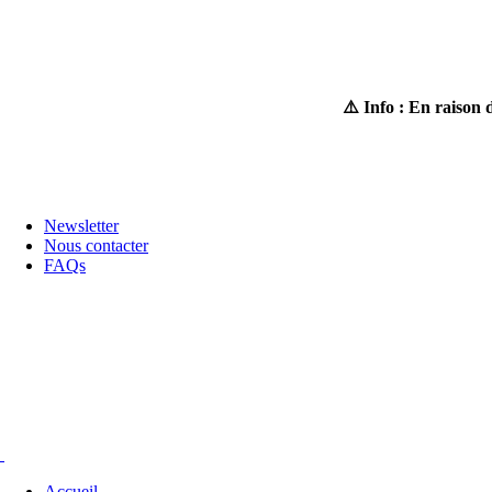
Horaires : du lundi au samedi 8H30-19H
⚠️ Info : En raison 
Newsletter
Nous contacter
FAQs
Accueil