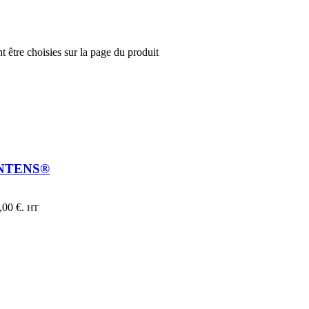
t être choisies sur la page du produit
O-INTENS®
,00 €.
HT