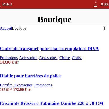
0
MENU
0,00
Boutique
Accueil
Boutique
Cadre de transport pour chaises empilables DIVA
Promotions
,
Accessoires
,
Accessoires
,
Chaise
,
Chaise
143,00
€
HT
Diable pour barrières de police
Barrière
,
Accessoires
,
Promotions
Le
Le
172,00
€
215,00
€
HT
prix
prix
initial
actuel
était :
est :
Ensemble Brasserie Tubulaire Danube 220 x 70 CM
215,00 €.
172,00 €.