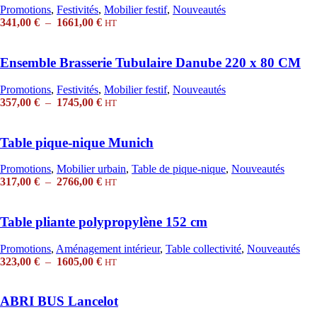
Promotions
,
Festivités
,
Mobilier festif
,
Nouveautés
Plage
341,00
€
–
1661,00
€
HT
de
prix :
341,00 €
Ensemble Brasserie Tubulaire Danube 220 x 80 CM
à
1661,00 €
Promotions
,
Festivités
,
Mobilier festif
,
Nouveautés
Plage
357,00
€
–
1745,00
€
HT
de
prix :
357,00 €
Table pique-nique Munich
à
1745,00 €
Promotions
,
Mobilier urbain
,
Table de pique-nique
,
Nouveautés
Plage
317,00
€
–
2766,00
€
HT
de
prix :
317,00 €
Table pliante polypropylène 152 cm
à
2766,00 €
Promotions
,
Aménagement intérieur
,
Table collectivité
,
Nouveautés
Plage
323,00
€
–
1605,00
€
HT
de
prix :
323,00 €
ABRI BUS Lancelot
à