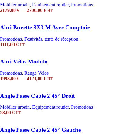
1605,00 €
Mobilier urbain
,
Equipement routier
,
Promotions
Plage
2179,00
€
–
2700,00
€
HT
de
prix :
2179,00 €
Abri Buvette 3X3 M Avec Comptoir
à
2700,00 €
Promotions
,
Festivités
,
tente de réception
1111,00
€
HT
Abri Vélos Modulo
Promotions
,
Range Velos
Plage
1998,00
€
–
4121,00
€
HT
de
prix :
1998,00 €
Angle Passe Cable 2 45° Droit
à
4121,00 €
Mobilier urbain
,
Equipement routier
,
Promotions
58,00
€
HT
Angle Passe Cable 2 45° Gauche