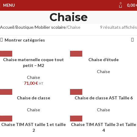
0
MENU
0,00
Chaise
Accueil
Boutique
Mobilier scolaire
Chaise
9 résultats affichés
Montrer catégories
Chaise maternelle coque tout
Chaise d’étude
petit – M2
Chaise
Chaise
71,00
€
HT
Chaise de classe
Chaise de classe AST Taille 6
Chaise
Chaise
Chaise TIM AST taille 1 et taille
Chaise TIM AST Taille 3 et Taille
2
4