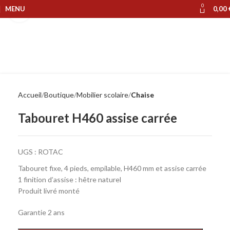
0
MENU
0,00
Cliquer pour agrandir
Accueil
Boutique
Mobilier scolaire
Chaise
Tabouret H460 assise carrée
UGS :
ROTAC
Tabouret fixe, 4 pieds, empilable, H460 mm et assise carrée
1 finition d’assise : hêtre naturel
Produit livré monté
Garantie 2 ans