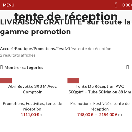
0
MENU
0,00
tente de réception
LIVRAISON GRATUITE* sur toute la
gamme promotion
Accueil
Boutique
Promotions
Festivités
tente de réception
2 résultats affichés
Montrer catégories
Abri Buvette 3X3 M Avec
Tente De Réception PVC
Comptoir
500g/m² – Tube 50 Mm ou 38 Mm
Promotions
,
Festivités
,
tente de
Promotions
,
Festivités
,
tente de
réception
réception
1111,00
€
748,00
€
–
2154,00
€
HT
HT