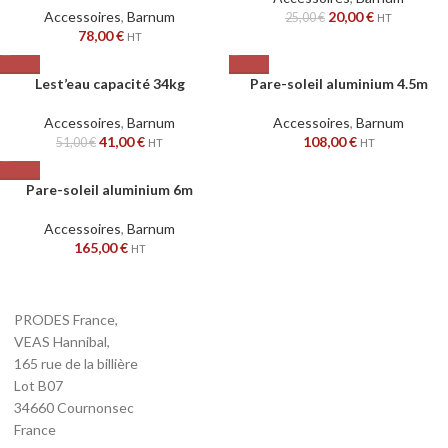
Accessoires
,
Barnum
20,00
€
25,00
€
HT
78,00
€
HT
Lest’eau capacité 34kg
Pare-soleil aluminium 4.5m
Accessoires
,
Barnum
Accessoires
,
Barnum
41,00
€
108,00
€
51,00
€
HT
HT
Pare-soleil aluminium 6m
Accessoires
,
Barnum
165,00
€
HT
PRODES France,
VEAS Hannibal,
165 rue de la billière
Lot B07
34660 Cournonsec
France