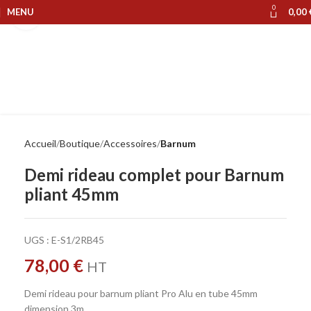
0
MENU
0,00
Cliquer pour agrandir
Accueil
Boutique
Accessoires
Barnum
Demi rideau complet pour Barnum
pliant 45mm
UGS :
E-S1/2RB45
78,00
€
HT
Demi rideau pour barnum pliant Pro Alu en tube 45mm
dimension 3m