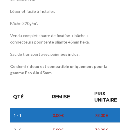
Léger et facile à installer.
Bâche 320g/m².
Vendu complet : barre de fixation + bâche +
connecteurs pour tente pliante 45mm hexa.
Sac de transport avec poignées inclus.
Ce demi rideau est compatible uniquement pour la
gamme Pro Alu 45mm.
PRIX
QTÉ
REMISE
UNITAIRE
1 - 1
0,00
€
78,00
€
2 - 9
5,00
€
73,00
€