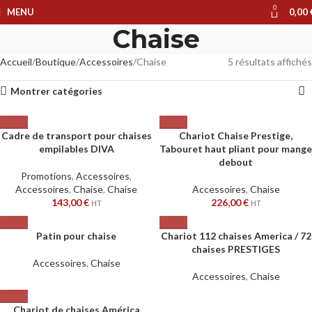
0
MENU
0,00
Chaise
Accueil
Boutique
Accessoires
Chaise
5 résultats affichés
Montrer catégories
Cadre de transport pour chaises
Chariot Chaise Prestige,
empilables DIVA
Tabouret haut pliant pour mange
debout
Promotions
,
Accessoires
,
Accessoires
,
Chaise
,
Chaise
Accessoires
,
Chaise
143,00
€
226,00
€
HT
HT
Patin pour chaise
Chariot 112 chaises America / 72
chaises PRESTIGES
Accessoires
,
Chaise
Accessoires
,
Chaise
Chariot de chaises América