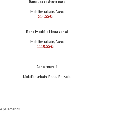
Banquette Stuttgart
AJOUTER AU PANIER
Mobilier urbain
,
Banc
214,00
€
HT
Banc Modèle Hexagonal
AJOUTER AU PANIER
Mobilier urbain
,
Banc
1115,00
€
HT
SOLD
Banc recyclé
LIRE LA SUITE
OUT
Mobilier urbain
,
Banc
,
Recyclé
e paiements