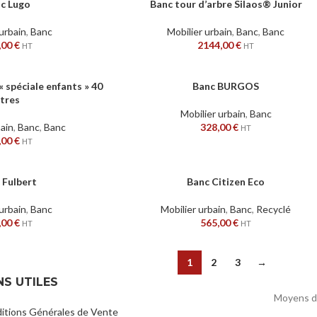
c Lugo
Banc tour d’arbre Silaos® Junior
CHOIX DES OPTIONS
 urbain
,
Banc
Mobilier urbain
,
Banc
,
Banc
,00
€
2144,00
€
HT
HT
 spéciale enfants » 40
Banc BURGOS
AJOUTER AU PANIER
itres
Mobilier urbain
,
Banc
bain
,
Banc
,
Banc
328,00
€
HT
,00
€
HT
 Fulbert
Banc Citizen Eco
AJOUTER AU PANIER
 urbain
,
Banc
Mobilier urbain
,
Banc
,
Recyclé
,00
€
565,00
€
HT
HT
1
2
3
→
NS UTILES
Moyens d
itions Générales de Vente