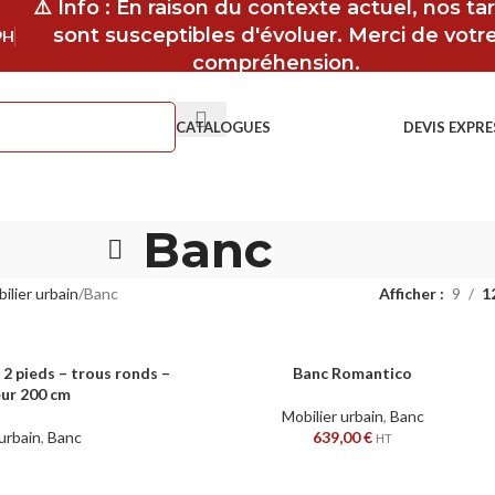
⚠️ Info : En raison du contexte actuel, nos tar
sont susceptibles d'évoluer. Merci de votr
9H
compréhension.
CATALOGUES
DEVIS EXPRE
Banc
ilier urbain
Banc
Afficher
9
1
r 2 pieds – trous ronds –
Banc Romantico
AJOUTER AU PANIER
ur 200 cm
Mobilier urbain
,
Banc
 urbain
,
Banc
639,00
€
HT