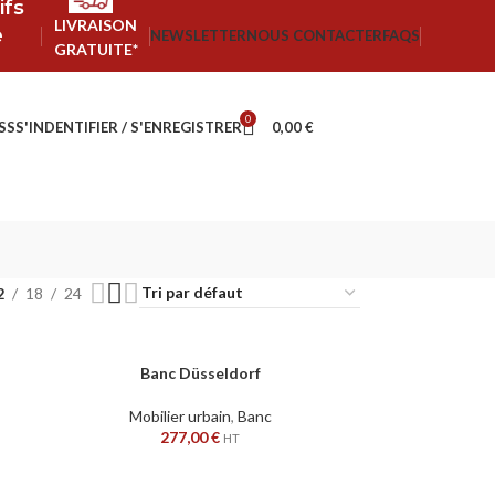
ifs
LIVRAISON
e
NEWSLETTER
NOUS CONTACTER
FAQS
GRATUITE*
0
SS
S'INDENTIFIER / S'ENREGISTRER
0,00
€
2
18
24
Banc Düsseldorf
AJOUTER AU PANIER
Mobilier urbain
,
Banc
277,00
€
HT