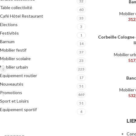
32
Ban
AJOUTER AU PANIER
Table collectivité
60
Mobilier
Café Hôtel Restaurant
33
312
Elections
3
Festivités
1
Corbeille Cologne «
AJOUTER AU PANIER
Barnum
l
14
Mobilier festif
37
Mobilier ur
Mobilier scolaire
517
23
Mobilier urbain
223
Equipement routier
17
Banc
AJOUTER AU PANIER
Nouveautés
51
Mobilier
Promotions
469
532
Sport et Loisirs
51
Equipement sportif
4
LIE
Cond