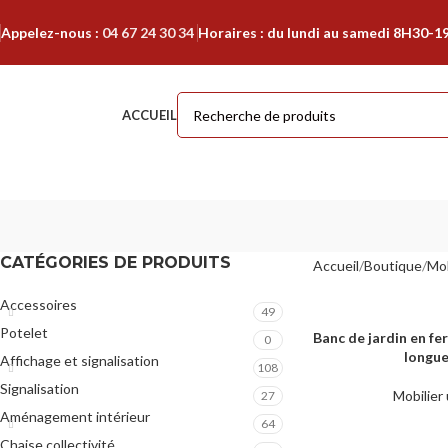
Appelez-nous :
04 67 24 30 34
Horaires : du lundi au samedi 8H30-1
ACCUEIL
CATÉGORIES DE PRODUITS
Accueil
Boutique
Mob
Accessoires
49
Potelet
Banc de jardin en fe
LIRE LA SUITE
0
longue
Affichage et signalisation
108
Signalisation
Mobilier
27
Aménagement intérieur
64
Chaise collectivité