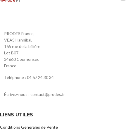
494,00
€
HT
PRODES France,
VEAS Hannibal,
165 rue de la billière
Lot B07
34660 Cournonsec
France
Téléphone : 04 67 24 30 34
Écrivez-nous : contact@prodes.fr
LIENS UTILES
Conditions Générales de Vente