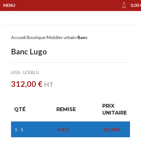
0
MENU
0,00
Cliquer pour agrandir
Accueil
Boutique
Mobilier urbain
Banc
Banc Lugo
UGS :
LCEBLU
312,00
€
HT
PRIX
QTÉ
REMISE
UNITAIRE
1 - 1
0,00
€
312,00
€