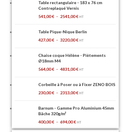
Table rectangulaire - 183 x 76 cm
Contreplaqué Vernis
541,00
€
–
2541,00
€
HT
Table Pique-Nique Berlin
427,00
€
–
3220,00
€
HT
Chaise coque Hélène - Piètements
Ø18mm M4
564,00
€
–
4831,00
€
HT
Corbeille à Poser ou à Fixer ZENO BOIS
230,00
€
–
2313,00
€
HT
Barnum - Gamme Pro Aluminium 45mm
Bâche 320g/m²
400,00
€
–
694,00
€
HT