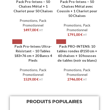
Pack Pro-Intens – 50
Pack Pro-Intens – 50
Chaises Métal + 1
Chaises Métal avec
Chariot pour 50 Chaises
Coussin + 1 Chariot pour
50 Chaises
Promotions
,
Pack
Promotionnel
Promotions
,
Pack
1497,00
€
Promotionnel
HT
1791,00
€
HT
Pack Pro-Intens Ultra-
Pack PRO-INTENS: 10
Résistant – 10 Tables
tables rondes Ø150 cm +
183×76 cm + 20 Bancs 4
60 chaises + 10 housses
Pieds
de tables (noir ou blanc)
Promotions
,
Pack
Promotions
,
Pack
Promotionnel
Promotionnel
1529,00
€
2746,00
€
HT
HT
PRODUITS POPULAIRES