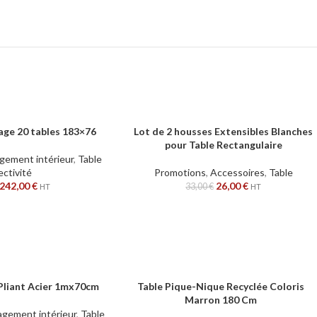
age 20 tables 183×76
Lot de 2 housses Extensibles Blanches
AJOUTER AU PANIER
pour Table Rectangulaire
ement intérieur
,
Table
ectivité
Promotions
,
Accessoires
,
Table
242,00
€
26,00
€
33,00
€
HT
HT
Pliant Acier 1mx70cm
Table Pique-Nique Recyclée Coloris
S
CHOIX DES OPTIONS
Marron 180 Cm
gement intérieur
,
Table