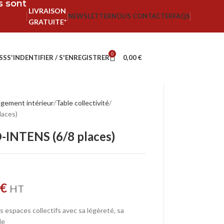
fs sont
LIVRAISON
NEWSLETTER
NOUS CONTACTER
FAQS
GRATUITE*
0
SS
S'INDENTIFIER / S'ENREGISTRER
0,00
€
ement intérieur
Table collectivité
laces)
-INTENS (6/8 places)
€
HT
 espaces collectifs avec sa légèreté, sa
le