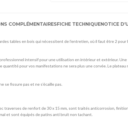
ONS COMPLÉMENTAIRES
FICHE TECHNIQUE
NOTICE D’
ourdes tables en bois qui nécessitent de l’entretien, où il faut être 2 pou
ofessionnel intensif pour une utilisation en intérieur et extérieur. Une f
de quantité pour vos manifestations ne sera plus une corvée. Le plate
e se fissure pas et ne s’écaille pas.
 traverses de renfort de 30 x 15 mm, sont traités anticorrosion, finitio
al et sont équipés de patins anti bruit non tachant.