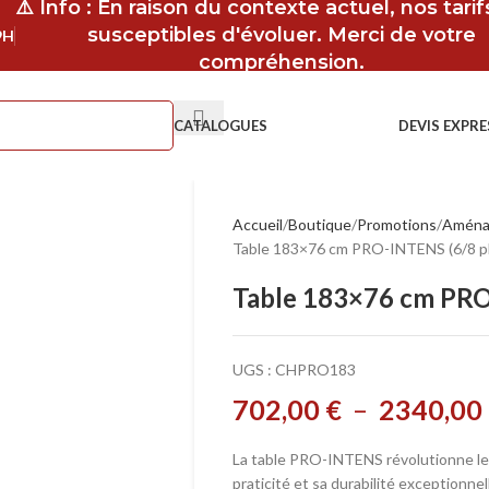
⚠️ Info : En raison du contexte actuel, nos tari
susceptibles d'évoluer. Merci de votre
9H
compréhension.
CATALOGUES
DEVIS EXPRE
Accueil
Boutique
Promotions
Aménag
Table 183×76 cm PRO-INTENS (6/8 p
Table 183×76 cm PRO
UGS :
CHPRO183
702,00
€
–
2340,00
La table PRO-INTENS révolutionne les
praticité et sa durabilité exceptionnel