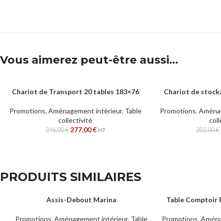
Vous aimerez peut-être aussi…
Chariot de Transport 20 tables 183×76
Chariot de stock
AJOUTER AU PANIER
AJOUTER AU PANIER
Promotions
,
Aménagement intérieur
,
Table
Promotions
,
Aménag
collectivité
coll
277,00
€
346,00
€
302,00
€
HT
PRODUITS SIMILAIRES
Assis-Debout Marina
Table Comptoir 
CHOIX DES OPTIONS
CHOIX DES OPTION
Promotions
,
Aménagement intérieur
,
Table
Promotions
,
Aména