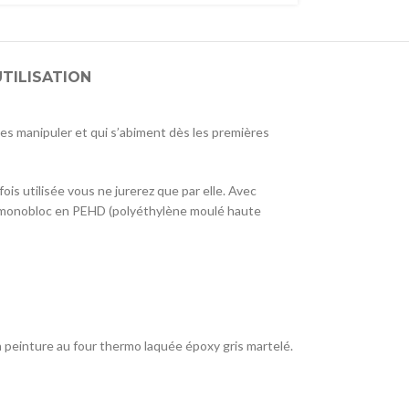
UTILISATION
r les manipuler et qui s’abiment dès les premières
ois utilisée vous ne jurerez que par elle. Avec
au monobloc en PEHD (polyéthylène moulé haute
n peinture au four thermo laquée époxy gris martelé.