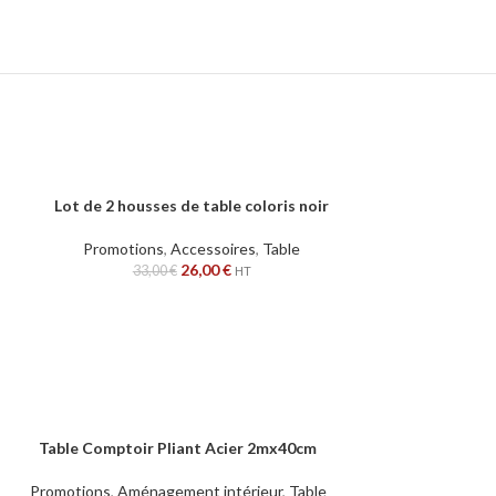
Lot de 2 housses de table coloris noir
AJOUTER AU PANIER
Promotions
,
Accessoires
,
Table
26,00
€
33,00
€
HT
Table Comptoir Pliant Acier 2mx40cm
Lot De 6 Pulvérisat
CHOIX DES OPTIONS
AJOUTER AU PANIER
– Nettoyant Ta
Promotions
,
Aménagement intérieur
,
Table