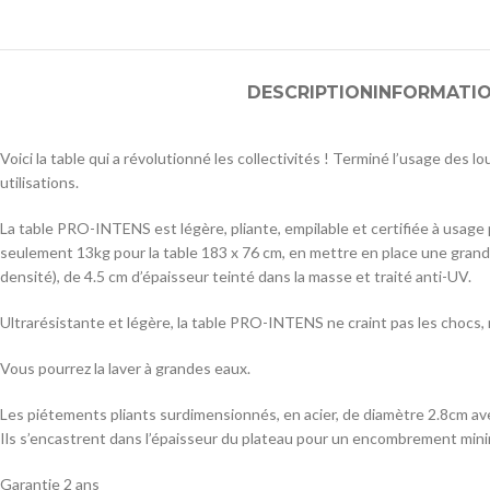
DESCRIPTION
INFORMATI
Voici la table qui a révolutionné les collectivités ! Terminé l’usage des l
utilisations.
La table PRO-INTENS est légère, pliante, empilable et certifiée à usage pr
seulement 13kg pour la table 183 x 76 cm, en mettre en place une gran
densité), de 4.5 cm d’épaisseur teinté dans la masse et traité anti-UV.
Ultrarésistante et légère, la table PRO-INTENS ne craint pas les chocs, n
Vous pourrez la laver à grandes eaux.
Les piétements pliants surdimensionnés, en acier, de diamètre 2.8cm avec
Ils s’encastrent dans l’épaisseur du plateau pour un encombrement minim
Garantie 2 ans