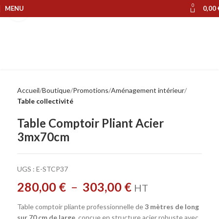
0
MENU
0,00
Cliquer pour agrandir
Accueil
Boutique
Promotions
Aménagement intérieur
Table collectivité
Table Comptoir Pliant Acier
3mx70cm
UGS :
E-STCP37
280,00
€
–
303,00
€
HT
Table comptoir pliante professionnelle de
3 mètres de long
sur 70 cm de large
, conçue en structure acier robuste avec