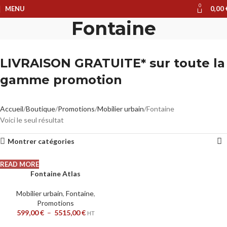
0
MENU
0,00
Fontaine
LIVRAISON GRATUITE* sur toute la
gamme promotion
Accueil
Boutique
Promotions
Mobilier urbain
Fontaine
Voici le seul résultat
Montrer catégories
READ MORE
Fontaine Atlas
Mobilier urbain
,
Fontaine
,
Promotions
599,00
€
–
5515,00
€
HT