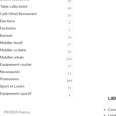
32
Table collectivité
60
Café Hôtel Restaurant
33
Elections
3
Festivités
1
Barnum
14
Mobilier festif
37
Mobilier scolaire
23
Mobilier urbain
223
Equipement routier
17
Nouveautés
51
Promotions
469
Sport et Loisirs
51
Equipement sportif
4
LIE
Cond
PRODES France,
Livra