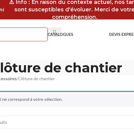
⚠️ Info : En raison du contexte actuel, nos tar
sont susceptibles d'évoluer. Merci de votr
9H
compréhension.
CATALOGUES
DEVIS EXPRE
lôture de chantier
essoires
Clôture de chantier
 ne correspond à votre sélection.