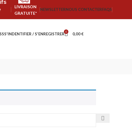
ifs
LIVRAISON
e
NEWSLETTER
NOUS CONTACTER
FAQS
GRATUITE*
0
SS
S'INDENTIFIER / S'ENREGISTRER
0,00
€