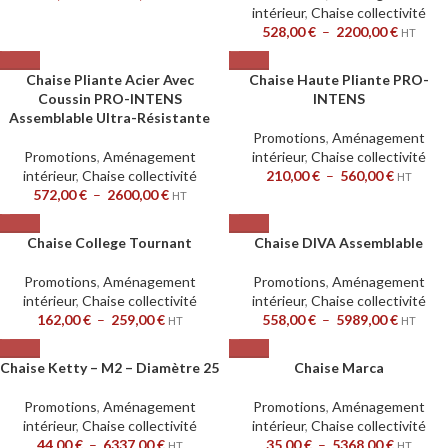
intérieur
,
Chaise collectivité
528,00
€
–
2200,00
€
HT
Chaise Pliante Acier Avec
Chaise Haute Pliante PRO-
Coussin PRO-INTENS
INTENS
Assemblable Ultra-Résistante
Promotions
,
Aménagement
Promotions
,
Aménagement
intérieur
,
Chaise collectivité
intérieur
,
Chaise collectivité
210,00
€
–
560,00
€
HT
572,00
€
–
2600,00
€
HT
Chaise College Tournant
Chaise DIVA Assemblable
Promotions
,
Aménagement
Promotions
,
Aménagement
intérieur
,
Chaise collectivité
intérieur
,
Chaise collectivité
162,00
€
–
259,00
€
558,00
€
–
5989,00
€
HT
HT
Chaise Ketty – M2 – Diamètre 25
Chaise Marca
Promotions
,
Aménagement
Promotions
,
Aménagement
intérieur
,
Chaise collectivité
intérieur
,
Chaise collectivité
44,00
€
–
6337,00
€
35,00
€
–
5368,00
€
HT
HT