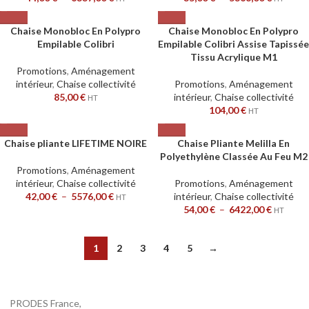
Chaise Monobloc En Polypro
Chaise Monobloc En Polypro
Empilable Colibri
Empilable Colibri Assise Tapissée
Tissu Acrylique M1
Promotions
,
Aménagement
intérieur
,
Chaise collectivité
Promotions
,
Aménagement
85,00
€
intérieur
,
Chaise collectivité
HT
104,00
€
HT
Chaise pliante LIFETIME NOIRE
Chaise Pliante Melilla En
Polyethylène Classée Au Feu M2
Promotions
,
Aménagement
intérieur
,
Chaise collectivité
Promotions
,
Aménagement
42,00
€
–
5576,00
€
intérieur
,
Chaise collectivité
HT
54,00
€
–
6422,00
€
HT
1
2
3
4
5
→
PRODES France,