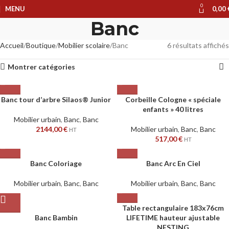
0
MENU
0,00
Banc
Accueil
Boutique
Mobilier scolaire
Banc
6 résultats affichés
Montrer catégories
Banc tour d’arbre Silaos® Junior
Corbeille Cologne « spéciale
enfants » 40 litres
Mobilier urbain
,
Banc
,
Banc
2144,00
€
Mobilier urbain
,
Banc
,
Banc
HT
517,00
€
HT
Banc Coloriage
Banc Arc En Ciel
Mobilier urbain
,
Banc
,
Banc
Mobilier urbain
,
Banc
,
Banc
Table rectangulaire 183x76cm
Banc Bambin
LIFETIME hauteur ajustable
NESTING