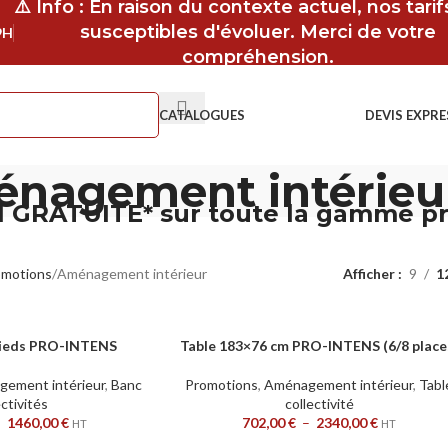
⚠️ Info : En raison du contexte actuel, nos tari
susceptibles d'évoluer. Merci de votre
9H
compréhension.
CATALOGUES
DEVIS EXPRE
nagement intérieu
 GRATUITE* sur toute la gamme p
omotions
Aménagement intérieur
Afficher
9
1
 pieds PRO-INTENS
Table 183×76 cm PRO-INTENS (6/8 place
CHOIX DES OPTIONS
ement intérieur
,
Banc
Promotions
,
Aménagement intérieur
,
Tabl
ectivités
collectivité
–
1460,00
€
702,00
€
–
2340,00
€
HT
HT