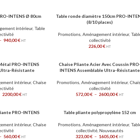
PRO-INTENS Ø 80cm
Table ronde diamètre 150cm PRO-INTE
AJOUTER AU PANIER
(8/10 places)
ement intérieur
,
Table
ectivité
Promotions
,
Aménagement intérieur
,
Tabl
–
940,00
€
collectivité
HT
226,00
€
HT
 Métal PRO-INTENS
Chaise Pliante Acier Avec Coussin PRO
CHOIX DES OPTIONS
Ultra-Résistante
INTENS Assemblable Ultra-Résistante
ment intérieur
,
Chaise
Promotions
,
Aménagement intérieur
,
Chai
ectivité
collectivité
–
2200,00
€
572,00
€
–
2600,00
€
HT
HT
liante PRO-INTENS
Table pliante polypropylène 152 cm
CHOIX DES OPTIONS
ment intérieur
,
Chaise
Promotions
,
Aménagement intérieur
,
Tabl
ectivité
collectivité
,
Nouveautés
–
560,00
€
323,00
€
–
1605,00
€
HT
HT