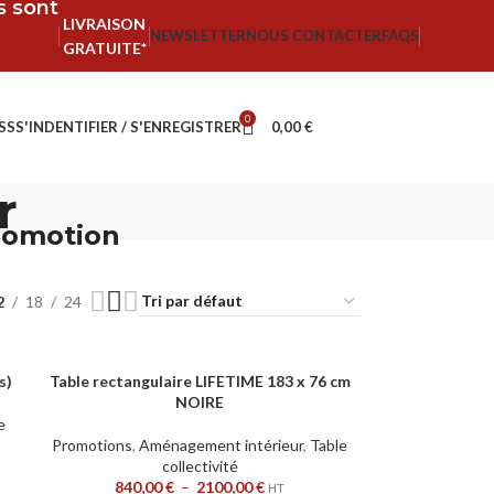
fs sont
LIVRAISON
NEWSLETTER
NOUS CONTACTER
FAQS
GRATUITE*
0
SS
S'INDENTIFIER / S'ENREGISTRER
0,00
€
r
romotion
2
18
24
s)
Table rectangulaire LIFETIME 183 x 76 cm
CHOIX DES OPTIONS
NOIRE
e
Promotions
,
Aménagement intérieur
,
Table
collectivité
840,00
€
–
2100,00
€
HT