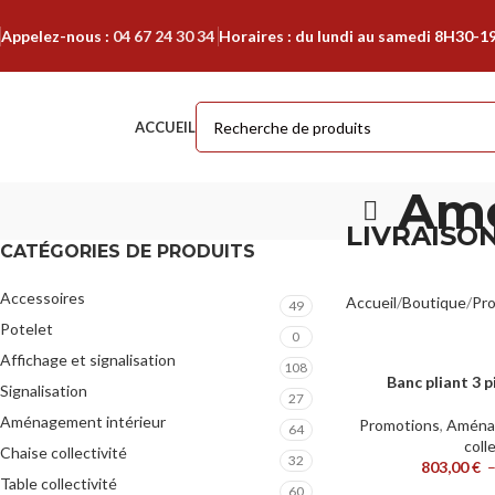
Appelez-nous :
04 67 24 30 34
Horaires : du lundi au samedi 8H30-1
ACCUEIL
Amé
LIVRAISON
CATÉGORIES DE PRODUITS
Accessoires
Accueil
Boutique
Pr
49
Potelet
0
Affichage et signalisation
108
Banc pliant 3
CHOIX DES OPTIONS
Signalisation
27
Aménagement intérieur
Promotions
,
Aménag
64
coll
Chaise collectivité
32
803,00
€
Table collectivité
60