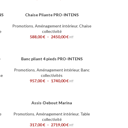
NS
Chaise Pliante PRO-INTENS
CHOIX DES OPTIONS
Promotions
,
Aménagement intérieur
,
Chaise
e
collectivité
588,00
€
–
2450,00
€
HT
-
Banc pliant 4 pieds PRO-INTENS
CHOIX DES OPTIONS
Promotions
,
Aménagement intérieur
,
Banc
se
collectivités
957,00
€
–
1740,00
€
HT
Assis-Debout Marina
CHOIX DES OPTIONS
e
Promotions
,
Aménagement intérieur
,
Table
collectivité
317,00
€
–
2719,00
€
HT