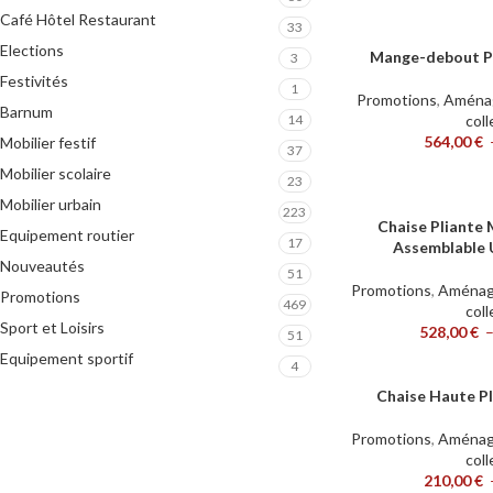
Café Hôtel Restaurant
33
Elections
Mange-debout 
CHOIX DES OPTIONS
3
Festivités
1
Promotions
,
Aménag
Barnum
14
coll
564,00
€
Mobilier festif
37
Mobilier scolaire
23
Mobilier urbain
223
Chaise Pliante
CHOIX DES OPTIONS
Equipement routier
17
Assemblable 
Nouveautés
51
Promotions
,
Aménage
Promotions
469
coll
Sport et Loisirs
528,00
€
51
Equipement sportif
4
Chaise Haute P
CHOIX DES OPTIONS
Promotions
,
Aménage
coll
210,00
€