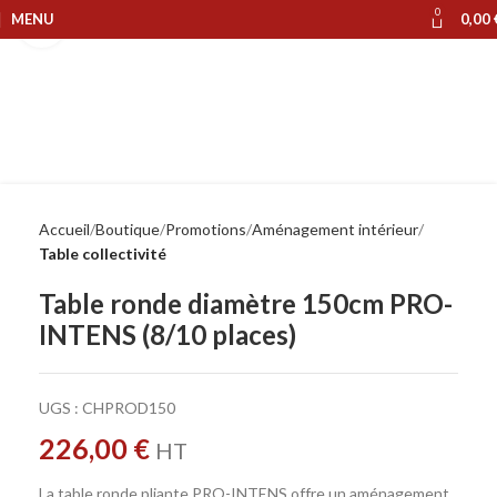
0
MENU
0,00
Cliquer pour agrandir
Accueil
Boutique
Promotions
Aménagement intérieur
Table collectivité
Table ronde diamètre 150cm PRO-
INTENS (8/10 places)
UGS :
CHPROD150
226,00
€
HT
La table ronde pliante PRO-INTENS offre un aménagement