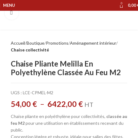
0
MENU
0,00
Cliquer pour agrandir
Accueil
Boutique
Promotions
Aménagement intérieur
Chaise collectivité
Chaise Pliante Melilla En
Polyethylène Classée Au Feu M2
UGS :
LCE-CPMEL-M2
54,00
€
–
6422,00
€
HT
Chaise pliante en polyéthylène pour collectivités,
classée au
feu M2
pour une utilisation en établissements recevant du
public.
Conception légère et robuste, idéale pour salles des fêtes,