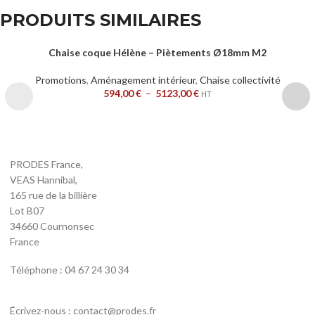
PRODUITS SIMILAIRES
Chaise coque Hélène – Piètements Ø18mm M2
Promotions
,
Aménagement intérieur
,
Chaise collectivité
594,00
€
–
5123,00
€
HT
PRODES France,
VEAS Hannibal,
165 rue de la billière
Lot B07
34660 Cournonsec
France
Téléphone : 04 67 24 30 34
Écrivez-nous : contact@prodes.fr