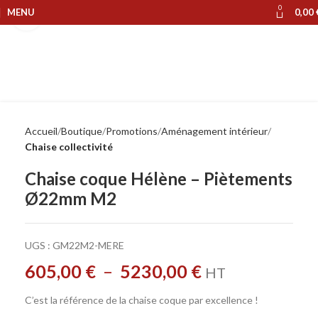
0
MENU
0,00
Cliquer pour agrandir
Accueil
Boutique
Promotions
Aménagement intérieur
Chaise collectivité
Chaise coque Hélène – Piètements
Ø22mm M2
UGS :
GM22M2-MERE
605,00
€
–
5230,00
€
HT
C’est la référence de la chaise coque par excellence !