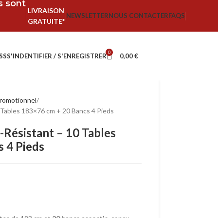
fs sont
LIVRAISON
NEWSLETTER
NOUS CONTACTER
FAQS
GRATUITE*
0
SS
S'INDENTIFIER / S'ENREGISTRER
0,00
€
romotionnel
 Tables 183×76 cm + 20 Bancs 4 Pieds
-Résistant – 10 Tables
 4 Pieds