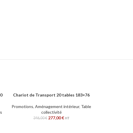
40
Chariot de Transport 20 tables 183×76
Chariot de st
AJOUTER AU PANIER
AJOUTER AU PAN
Promotions
,
Aménagement intérieur
,
Table
Promotions
,
Amé
s
collectivité
277,00
€
346,00
€
302,
HT