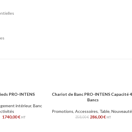
ntielles
res
 pieds PRO-INTENS
Chariot de Banc PRO-INTENS Capacité 
S
AJOUTER AU PANIER
Bancs
ement intérieur
,
Banc
ectivités
Promotions
,
Accessoires
,
Table
,
Nouveauté
–
1740,00
€
286,00
€
358,00
€
HT
HT