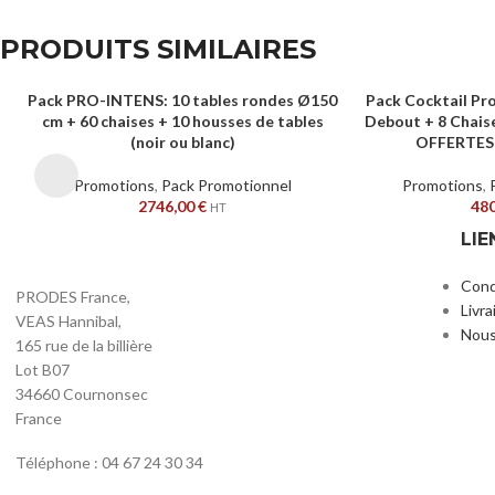
PRODUITS SIMILAIRES
Pack PRO-INTENS: 10 tables rondes Ø150
Pack Cocktail Pr
AJOUTER AU PANIER
AJOUTER AU PANIE
cm + 60 chaises + 10 housses de tables
Debout + 8 Chais
(noir ou blanc)
OFFERTES (
Promotions
,
Pack Promotionnel
Promotions
,
2746,00
€
48
HT
LIE
Cond
PRODES France,
Livra
VEAS Hannibal,
Nous
165 rue de la billière
Lot B07
34660 Cournonsec
France
Téléphone : 04 67 24 30 34