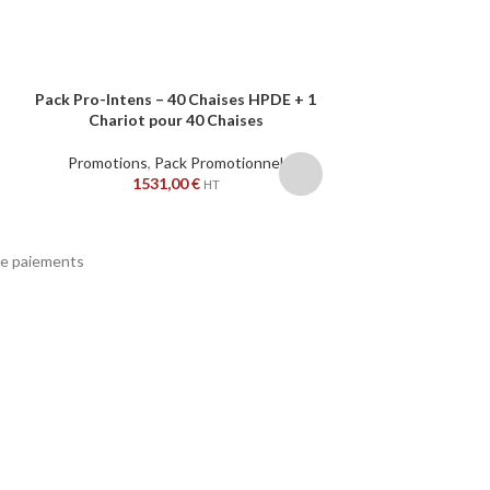
Pack Pro-Intens – 40 Chaises HPDE + 1
Cadre de trans
AJOUTER AU PANIER
AJOUTER AU PANIER
Chariot pour 40 Chaises
empila
Promotions
,
Pack Promotionnel
Promotions
,
Ac
1531,00
€
Accesso
HT
143
e paiements