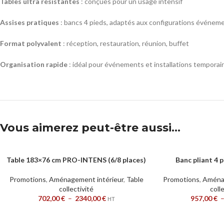
Tables ultra résistantes
: conçues pour un usage intensif
Assises pratiques
: bancs 4 pieds, adaptés aux configurations événeme
Format polyvalent
: réception, restauration, réunion, buffet
Organisation rapide
: idéal pour événements et installations temporai
Vous aimerez peut-être aussi…
Table 183×76 cm PRO-INTENS (6/8 places)
Banc pliant 4
CHOIX DES OPTIONS
CHOIX DES OPTION
Promotions
,
Aménagement intérieur
,
Table
Promotions
,
Aménag
collectivité
coll
702,00
€
–
2340,00
€
957,00
€
HT