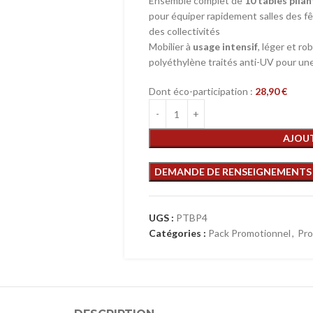
Ensemble complet de
10 tables plia
pour équiper rapidement salles des f
des collectivités
Mobilier à
usage intensif
, léger et r
polyéthylène traités anti-UV pour une 
Dont éco-participation :
28,90
€
AJOUT
UGS :
PTBP4
Catégories :
Pack Promotionnel
,
Pro