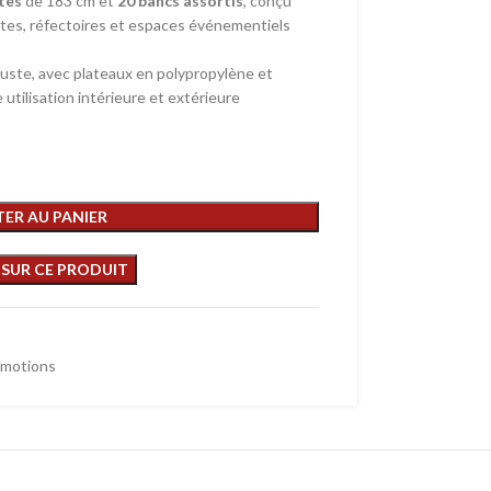
ntes
de 183 cm et
20 bancs assortis
, conçu
êtes, réfectoires et espaces événementiels
obuste, avec plateaux en polypropylène et
utilisation intérieure et extérieure
ER AU PANIER
motions