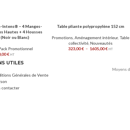
o-Intens® – 4 Manges-
Table pliante polypropylène 152 cm
R
CHOIX DES OPTIONS
es Hautes + 4 Housses
Noir ou Blanc)
Promotions
,
Aménagement intérieur
,
Table
collectivité
,
Nouveautés
Pack Promotionnel
323,00
€
–
1605,00
€
HT
0,00
€
HT
NS UTILES
Moyens d
itions Générales de Vente
ison
 contacter