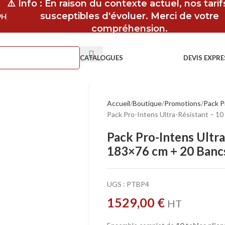
⚠️ Info : En raison du contexte actuel, nos tari
susceptibles d'évoluer. Merci de votre
9H
compréhension.
CATALOGUES
DEVIS EXPRE
Accueil
Boutique
Promotions
Pack P
Pack Pro-Intens Ultra-Résistant – 10
Pack Pro-Intens Ultra
183×76 cm + 20 Bancs
UGS :
PTBP4
1529,00
€
HT