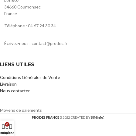
Lot B07
34660 Cournonsec
France
Téléphone : 04 67 24 30 34
Écrivez-nous : contact@prodes.fr
LIENS UTILES
Conditions Générales de Vente
Livraison
Nous contacter
Moyens de paiements
PRODES FRANCE
2022 CREATED BY
SIMinfo'.
0
utique
Mon compte
Panier