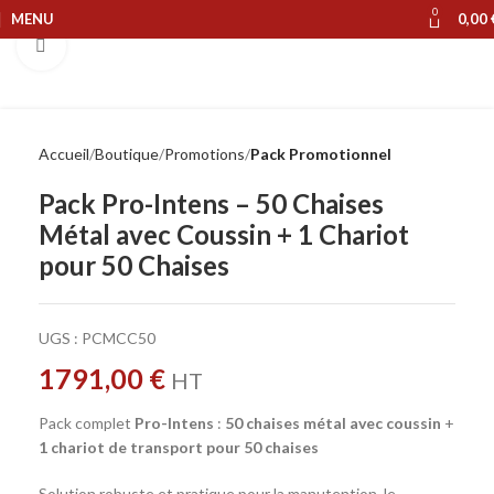
0
MENU
0,00
Cliquer pour agrandir
Accueil
Boutique
Promotions
Pack Promotionnel
Pack Pro-Intens – 50 Chaises
Métal avec Coussin + 1 Chariot
pour 50 Chaises
UGS :
PCMCC50
1791,00
€
HT
Pack complet
Pro-Intens
:
50 chaises métal avec coussin
+
1 chariot de transport pour 50 chaises
Solution robuste et pratique pour la manutention, le