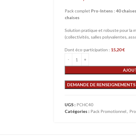
Pack complet
Pro-Intens
:
40 chaise
chaises
Solution pratique et robuste pour la m
(collectivités, salles polyvalentes, a
Dont éco-participation :
15,20
€
AJOUT
UGS :
PCHC40
Catégories :
Pack Promotionnel
,
Pro