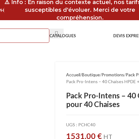
⚠️ Info : En raison du contexte actuel, nos tari
susceptibles d'évoluer. Merci de votre
9H
compréhension.
CATALOGUES
DEVIS EXPRE
Accueil
Boutique
Promotions
Pack P
Pack Pro-Intens – 40 Chaises HPDE +
Pack Pro-Intens – 40
pour 40 Chaises
UGS :
PCHC40
1531,00
€
HT