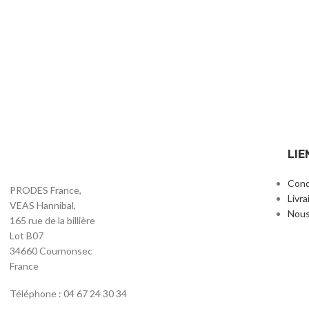
Pack PRO-INTENS: 10 tables rondes Ø150
Pack Cocktail Pr
AJOUTER AU PANIER
AJOUTER AU PANIE
cm + 60 chaises + 10 housses de tables
Debout + 8 Chais
(noir ou blanc)
OFFERTES (
Promotions
,
Pack Promotionnel
Promotions
,
2746,00
€
48
HT
LIE
Cond
PRODES France,
Livra
VEAS Hannibal,
Nous
165 rue de la billière
Lot B07
34660 Cournonsec
France
Téléphone : 04 67 24 30 34