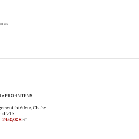
aires
nte PRO-INTENS
S
ement intérieur
,
Chaise
ectivité
–
2450,00
€
HT