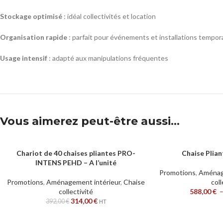
Stockage optimisé
: idéal collectivités et location
Organisation rapide
: parfait pour événements et installations tempor
Usage intensif
: adapté aux manipulations fréquentes
Vous aimerez peut-être aussi…
Chariot de 40 chaises pliantes PRO-
Chaise Plia
AJOUTER AU PANIER
CHOIX DES OPTION
INTENS PEHD – A l’unité
Promotions
,
Aménag
Promotions
,
Aménagement intérieur
,
Chaise
coll
collectivité
588,00
€
314,00
€
392,00
€
HT