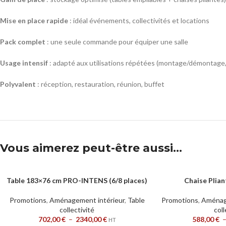
Mise en place rapide
: idéal événements, collectivités et locations
Pack complet
: une seule commande pour équiper une salle
Usage intensif
: adapté aux utilisations répétées (montage/démontage,
Polyvalent
: réception, restauration, réunion, buffet
Vous aimerez peut-être aussi…
Table 183×76 cm PRO-INTENS (6/8 places)
Chaise Plia
CHOIX DES OPTIONS
CHOIX DES OPTION
Promotions
,
Aménagement intérieur
,
Table
Promotions
,
Aménag
collectivité
coll
702,00
€
–
2340,00
€
588,00
€
HT