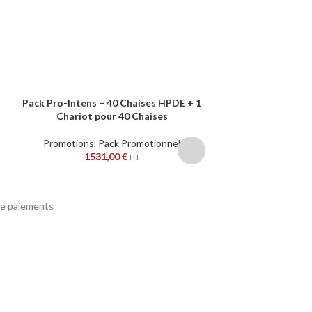
Pack Pro-Intens – 40 Chaises HPDE + 1
Cadre de trans
AJOUTER AU PANIER
AJOUTER AU PANIER
Chariot pour 40 Chaises
empila
Promotions
,
Pack Promotionnel
Promotions
,
Acce
1531,00
€
Chais
HT
143
e paiements