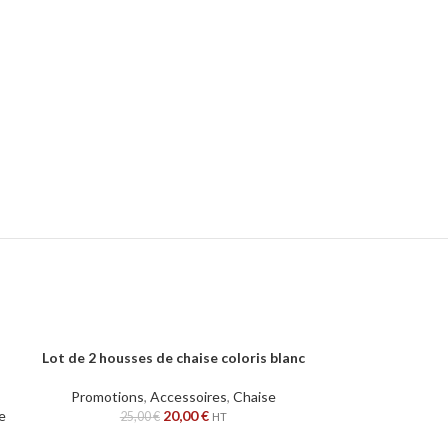
Lot de 2 housses de chaise coloris blanc
Lot de 2 houss
AJOUTER AU PANIER
AJOUTER AU PAN
Promotions
,
Accessoires
,
Chaise
Promotion
e
20,00
€
25,00
€
25,
HT