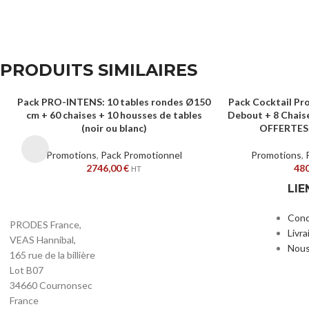
PRODUITS SIMILAIRES
Pack PRO-INTENS: 10 tables rondes Ø150
Pack Cocktail Pr
AJOUTER AU PANIER
AJOUTER AU PANIE
cm + 60 chaises + 10 housses de tables
Debout + 8 Chais
(noir ou blanc)
OFFERTES (
Promotions
,
Pack Promotionnel
Promotions
,
2746,00
€
48
HT
LIE
Cond
PRODES France,
Livra
VEAS Hannibal,
Nous
165 rue de la billière
Lot B07
34660 Cournonsec
France