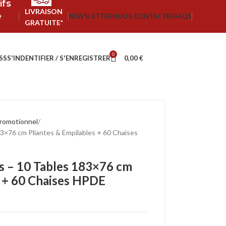
ifs
LIVRAISON
e
NEWSLETTER
NOUS CONTACTER
FAQS
GRATUITE*
0
SS
S'INDENTIFIER / S'ENREGISTRER
0,00
€
romotionnel
3×76 cm Pliantes & Empilables + 60 Chaises
s – 10 Tables 183×76 cm
s + 60 Chaises HPDE