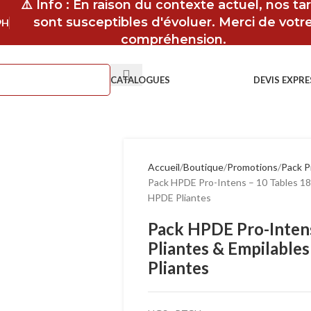
⚠️ Info : En raison du contexte actuel, nos tar
sont susceptibles d'évoluer. Merci de votr
9H
compréhension.
CATALOGUES
DEVIS EXPRE
Accueil
Boutique
Promotions
Pack P
Pack HPDE Pro-Intens – 10 Tables 18
HPDE Pliantes
Pack HPDE Pro-Inten
Pliantes & Empilable
Pliantes