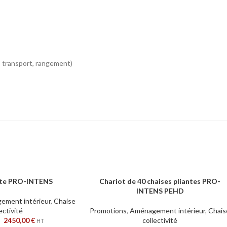
 transport, rangement)
nte PRO-INTENS
Chariot de 40 chaises pliantes PRO-
S
CHOIX DES OPTIONS
INTENS PEHD
ement intérieur
,
Chaise
ectivité
Promotions
,
Aménagement intérieur
,
Chais
–
2450,00
€
collectivité
HT