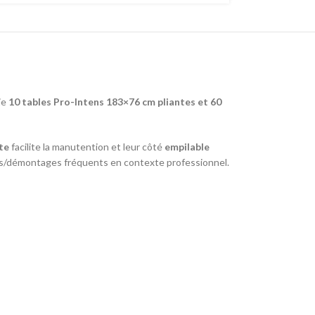
ie
10 tables Pro-Intens 183×76 cm pliantes et
60
te
facilite la manutention et leur côté
empilable
es/démontages fréquents en contexte professionnel.