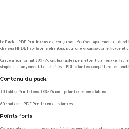
Le
Pack HPDE Pro-Intens
est conçu pour équiper rapidement et durabl
chaises HPDE Pro-Intens pliantes
, pour une organisation efficace et 
Grâce à leur format 183×76 cm, les tables permettent d’aménager facilem
simplifie le rangement. Les chaises HPDE
pliantes
complètent l’ensembl
Contenu du pack
10 tables Pro-Intens 183×76 cm
–
pliantes
et
empilables
60 chaises HPDE Pro-Intens
–
pliantes
Points forts
Gain de place
: stockage optimisé (tables empilables + chaises pliantes)