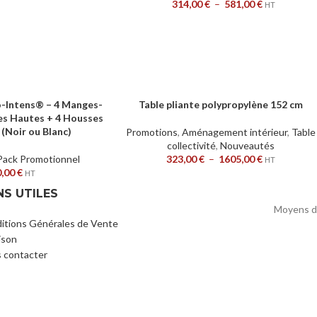
314,00
€
–
581,00
€
HT
o-Intens® – 4 Manges-
Table pliante polypropylène 152 cm
R
CHOIX DES OPTIONS
es Hautes + 4 Housses
Noir ou Blanc)
Promotions
,
Aménagement intérieur
,
Table
collectivité
,
Nouveautés
Pack Promotionnel
323,00
€
–
1605,00
€
HT
0,00
€
HT
NS UTILES
Moyens d
itions Générales de Vente
ison
 contacter