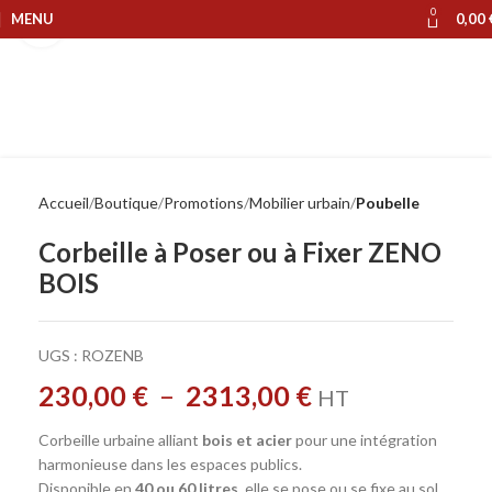
0
MENU
0,00
Cliquer pour agrandir
Accueil
Boutique
Promotions
Mobilier urbain
Poubelle
Corbeille à Poser ou à Fixer ZENO
BOIS
UGS :
ROZENB
230,00
€
–
2313,00
€
HT
Corbeille urbaine alliant
bois et acier
pour une intégration
harmonieuse dans les espaces publics.
Disponible en
40 ou 60 litres
, elle se pose ou se fixe au sol