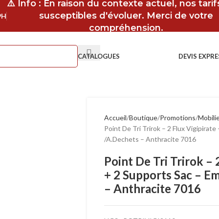
⚠️ Info : En raison du contexte actuel, nos tari
susceptibles d'évoluer. Merci de votre
9H
compréhension.
CATALOGUES
DEVIS EXPRE
Accueil
Boutique
Promotions
Mobilie
Point De Tri Trirok – 2 Flux Vigipira
/A.Dechets – Anthracite 7016
Point De Tri Trirok –
+ 2 Supports Sac – E
– Anthracite 7016