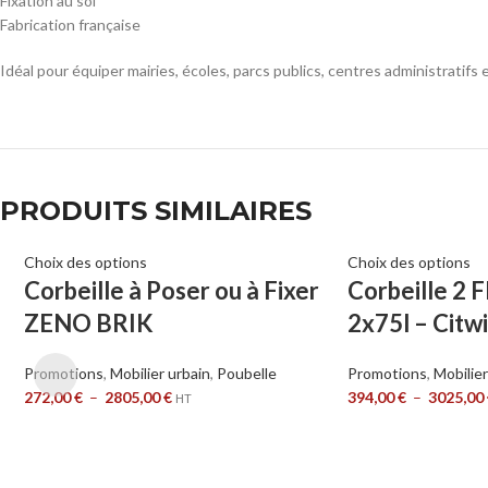
Fixation au sol
Fabrication française
Idéal pour équiper mairies, écoles, parcs publics, centres administratifs 
PRODUITS SIMILAIRES
Choix des options
Choix des options
Corbeille à Poser ou à Fixer
Corbeille 2 
ZENO BRIK
2x75l – Citw
Promotions
,
Mobilier urbain
,
Poubelle
Promotions
,
Mobilier
272,00
€
–
2805,00
€
394,00
€
–
3025,00
HT