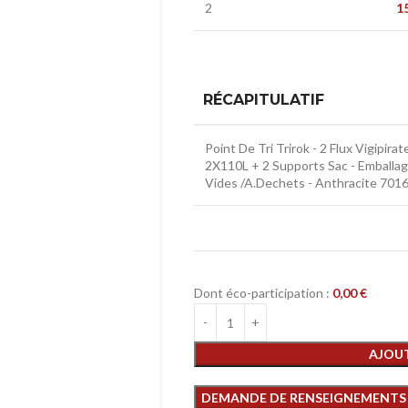
2
1
RÉCAPITULATIF
Point De Tri Trirok - 2 Flux Vigipirate
2X110L + 2 Supports Sac - Emballa
Vides /A.Dechets - Anthracite 701
Dont éco-participation :
0,00
€
AJOUT