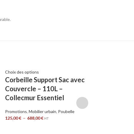
rable.
Choix des options
Ajouter au panier
Corbeille Support Sac avec
Point De Tri T
Couvercle – 110L –
Biodechets –
Collecmur Essentiel
Pedale – Ant
7016
Promotions
,
Mobilier urbain
,
Poubelle
125,00
€
–
688,00
€
HT
Promotions
,
Mobilier
1366,00
€
HT