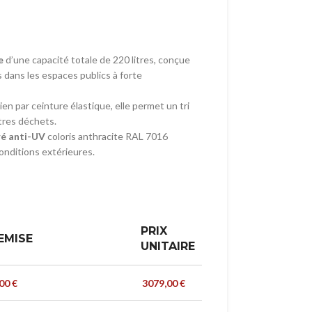
e
d’une capacité totale de 220 litres, conçue
 dans les espaces publics à forte
n par ceinture élastique, elle permet un tri
tres déchets.
ré anti-UV
coloris anthracite RAL 7016
conditions extérieures.
PRIX
EMISE
UNITAIRE
,00
€
3079,00
€