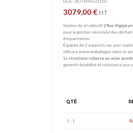
UGS :
ROTRIVIGI2110
3079,00
€
HT
Station de tri sélectif
2 flux Vigipirat
pour la gestion sécurisée des déchets
fréquentation.
Équipée de 2 supports sac avec maintie
efficace entre emballages vides et au
Sa
structure robuste en acier poud
garantit durabilité et résistance aux 
QTÉ
R
1 - 1
0