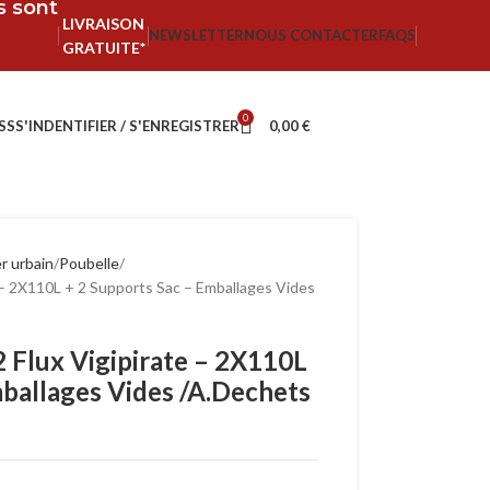
fs sont
LIVRAISON
NEWSLETTER
NOUS CONTACTER
FAQS
GRATUITE*
0
SS
S'INDENTIFIER / S'ENREGISTRER
0,00
€
r urbain
Poubelle
te – 2X110L + 2 Supports Sac – Emballages Vides
 2 Flux Vigipirate – 2X110L
mballages Vides /A.Dechets