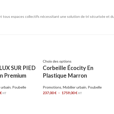
et tous espaces collectifs nécessitant une solution de tri sécurisée et du
Choix des options
FLUX SUR PIED
Corbeille Écocity En
in Premium
Plastique Marron
 urbain
,
Poubelle
Promotions
,
Mobilier urbain
,
Poubelle
€
237,00
€
–
1759,00
€
HT
HT