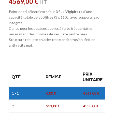
4569,00
€
HT
Point de tri sélectif extérieur
3 flux Vigipirate
d’une
capacité totale de 330 litres (3 x 110L) avec supports sac
intégrés.
Conçu pour les espaces publics à forte fréquentation
nécessitant des
normes de sécurité renforcées
.
Structure robuste en acier traité anticorrosion, finition
anthracite mat.
PRIX
QTÉ
REMISE
UNITAIRE
1 - 1
0,00
€
4569,00
€
2
231,00
€
4338,00
€