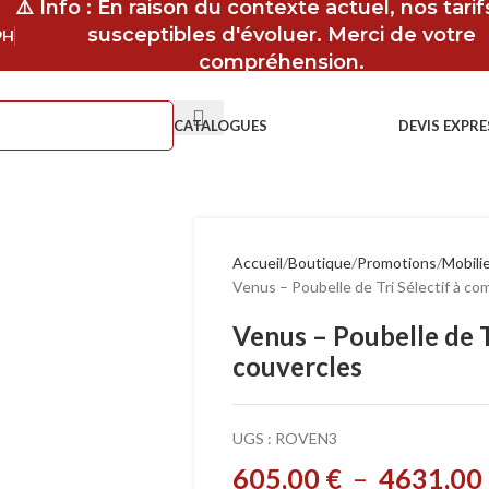
⚠️ Info : En raison du contexte actuel, nos tari
susceptibles d'évoluer. Merci de votre
9H
compréhension.
CATALOGUES
DEVIS EXPRE
Accueil
Boutique
Promotions
Mobilie
Venus – Poubelle de Tri Sélectif à co
Venus – Poubelle de T
couvercles
UGS :
ROVEN3
605,00
€
–
4631,00