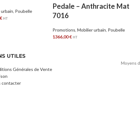
Pedale – Anthracite Mat
 urbain
,
Poubelle
7016
€
HT
Promotions
,
Mobilier urbain
,
Poubelle
1366,00
€
HT
NS UTILES
Moyens d
itions Générales de Vente
ison
 contacter