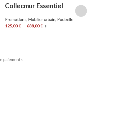
Collecmur Essentiel
Emballages V
/A.Dechets –
Promotions
,
Mobilier urbain
,
Poubelle
7016
125,00
€
–
688,00
€
HT
Promotions
,
Mobilier
2786,00
€
HT
e paiements