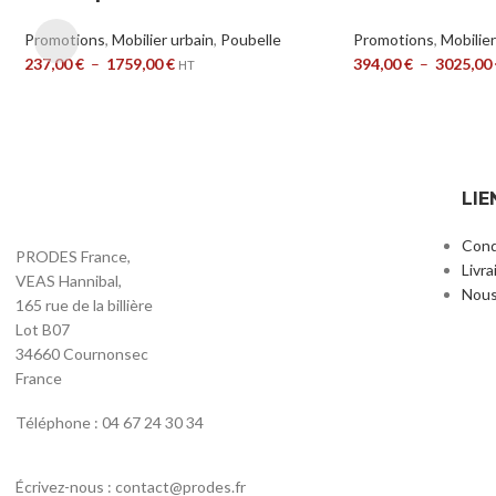
Promotions
,
Mobilier urbain
,
Poubelle
Promotions
,
Mobilier
237,00
€
–
1759,00
€
394,00
€
–
3025,00
HT
LIE
Cond
PRODES France,
Livra
VEAS Hannibal,
Nous
165 rue de la billière
Lot B07
34660 Cournonsec
France
Téléphone : 04 67 24 30 34
Écrivez-nous : contact@prodes.fr