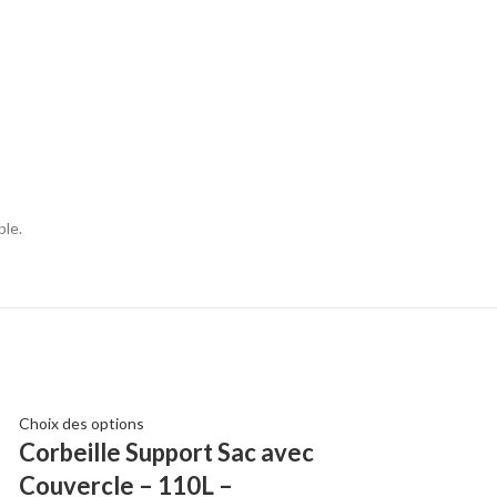
ble.
Choix des options
Ajouter au panier
Corbeille Support Sac avec
Point De Tri 
Couvercle – 110L –
Avec 2 Bacs 