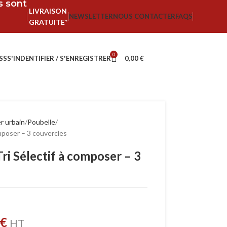
fs sont
LIVRAISON
NEWSLETTER
NOUS CONTACTER
FAQS
GRATUITE*
0
SS
S'INDENTIFIER / S'ENREGISTRER
0,00
€
r urbain
Poubelle
mposer – 3 couvercles
ri Sélectif à composer – 3
€
HT