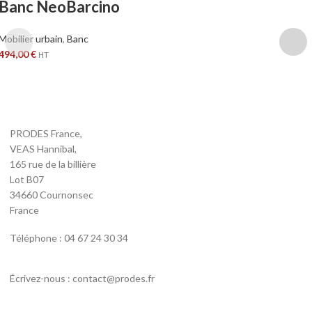
Banc NeoBarcino
Mobilier urbain
,
Banc
494,00
€
HT
PRODES France,
VEAS Hannibal,
165 rue de la billière
Lot B07
34660 Cournonsec
France
Téléphone : 04 67 24 30 34
Écrivez-nous : contact@prodes.fr