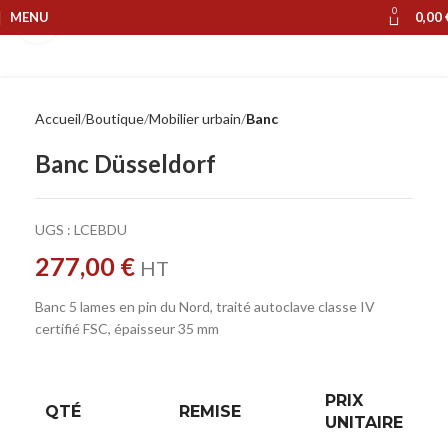
0
MENU
0,00
Cliquer pour agrandir
Accueil
Boutique
Mobilier urbain
Banc
Banc Düsseldorf
UGS :
LCEBDU
277,00
€
HT
Banc 5 lames en pin du Nord, traité autoclave classe IV
certifié FSC, épaisseur 35 mm
PRIX
QTÉ
REMISE
UNITAIRE