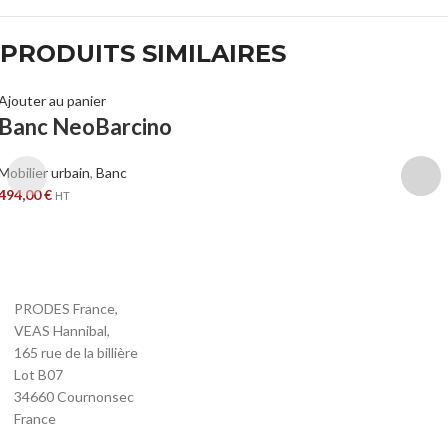
PRODUITS SIMILAIRES
Ajouter au panier
Banc NeoBarcino
Mobilier urbain
,
Banc
494,00
€
HT
PRODES France,
VEAS Hannibal,
165 rue de la billière
Lot B07
34660 Cournonsec
France