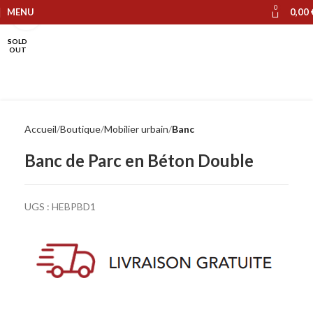
0
MENU
0,00
Cliquer pour agrandir
SOLD
OUT
Accueil
Boutique
Mobilier urbain
Banc
Banc de Parc en Béton Double
UGS :
HEBPBD1