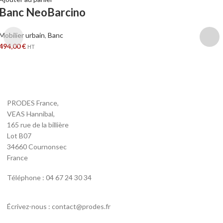
Banc NeoBarcino
Mobilier urbain
,
Banc
494,00
€
HT
PRODES France,
VEAS Hannibal,
165 rue de la billière
Lot B07
34660 Cournonsec
France
Téléphone : 04 67 24 30 34
Écrivez-nous : contact@prodes.fr