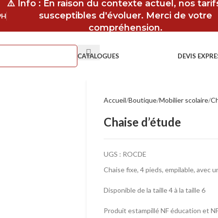
⚠️ Info : En raison du contexte actuel, nos tari
susceptibles d'évoluer. Merci de votre
9H
compréhension.
CATALOGUES
DEVIS EXPRE
Accueil
Boutique
Mobilier scolaire
Ch
Chaise d’étude
UGS :
ROCDE
Chaise fixe, 4 pieds, empilable, avec 
Disponible de la taille 4 à la taille 6
Produit estampillé NF éducation et 