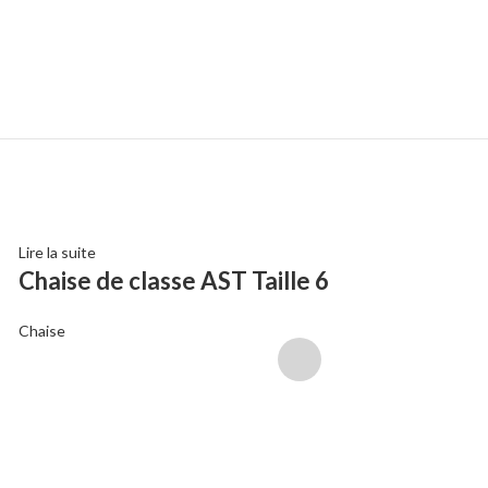
Lire la suite
Choix des options
e
Chaise de classe AST Taille 6
Barrière « Sp
Conviviale®
Chaise
Barrière
,
Mobilier urb
365,00
€
HT