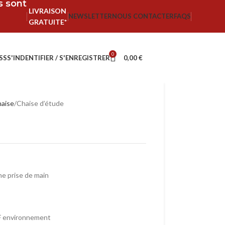
fs sont
LIVRAISON
NEWSLETTER
NOUS CONTACTER
FAQS
GRATUITE*
0
SS
S'INDENTIFIER / S'ENREGISTRER
0,00
€
aise
Chaise d’étude
une prise de main
NF environnement