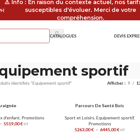
⚠️ Info : En raison du contexte actuel, nos tari
susceptibles d'évoluer. Merci de votre
9H
compréhension.
CATALOGUES
DEVIS EXPRE
quipement sportif
duits identifiés “Equipement sportif”
Afficher
9
1
Araignée
Parcours De Santé Bois
CHOIX DES OPTIONS
x d'enfant
,
Promotions
Sport et Loisirs
,
Equipement sportif
,
–
5519,00
€
Promotions
HT
5263,00
€
–
6445,00
€
HT