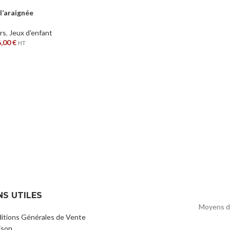
 l’araignée
irs
,
Jeux d'enfant
6,00
€
HT
NS UTILES
Moyens d
itions Générales de Vente
ison