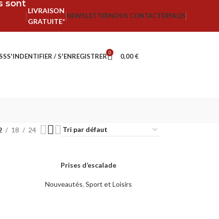
fs sont
LIVRAISON
NEWSLETTER
NOUS CONTACTER
FAQS
GRATUITE*
0
SS
S'INDENTIFIER / S'ENREGISTRER
0,00
€
2
18
24
Prises d’escalade
LIRE LA SUITE
Nouveautés
,
Sport et Loisirs