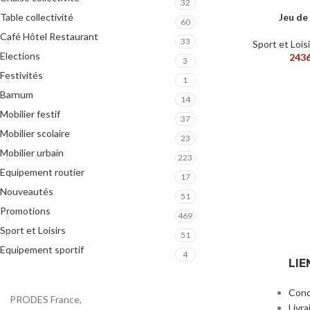
32
Table collectivité
Jeu de
AJOUTER AU PANIER
60
Café Hôtel Restaurant
33
Sport et Lois
Elections
243
3
Festivités
1
Barnum
14
Mobilier festif
37
Mobilier scolaire
23
Mobilier urbain
223
Equipement routier
17
Nouveautés
51
Promotions
469
Sport et Loisirs
51
Equipement sportif
4
LIE
Cond
PRODES France,
Livra