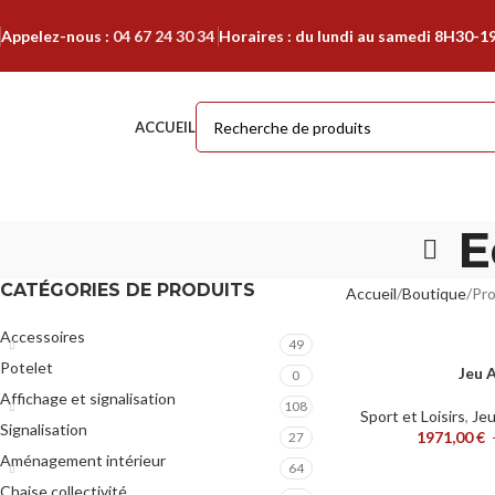
Appelez-nous :
04 67 24 30 34
Horaires : du lundi au samedi 8H30-1
ACCUEIL
E
CATÉGORIES DE PRODUITS
Accueil
Boutique
Pro
Accessoires
49
Potelet
Jeu 
CHOIX DES OPTIONS
0
Affichage et signalisation
108
Sport et Loisirs
,
Jeu
Signalisation
1971,00
€
27
Aménagement intérieur
64
Chaise collectivité