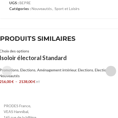
UGS :
BEPRE
Catégories :
Nouveautés
,
Sport et Loisirs
PRODUITS SIMILAIRES
Choix des options
Isoloir électoral Standard
Promotions
,
Elections
,
Aménagement intérieur
,
Elections
,
Elections
,
Nouveautés
216,00
€
–
2138,00
€
HT
PRODES France,
VEAS Hannibal,
165 rue de la billière