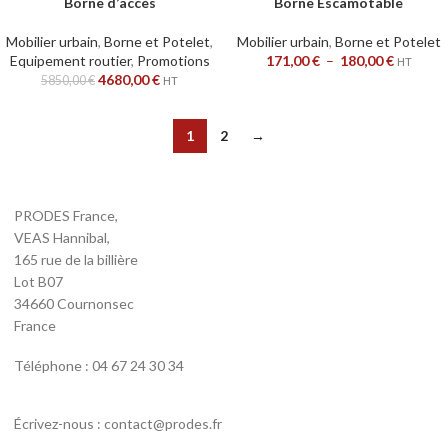
Borne d’accès
Borne Escamotable
Mobilier urbain
,
Borne et Potelet
,
Mobilier urbain
,
Borne et Potelet
Equipement routier
,
Promotions
171,00
€
–
180,00
€
HT
4680,00
€
5850,00
€
HT
1
2
→
PRODES France,
VEAS Hannibal,
165 rue de la billière
Lot B07
34660 Cournonsec
France
Téléphone : 04 67 24 30 34
Écrivez-nous : contact@prodes.fr