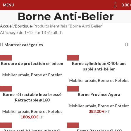
0
MENU
0,00
Borne Anti-Belier
Accueil
Boutique
Produits identifiés “Borne Anti-Belier”
Affichage de 1–12 sur 13 résultats
Montrer catégories
Bordure de protection en béton
Borne cylindrique Ø40 blanc
sablé anti-bélier
Mobilier urbain
,
Borne et Potelet
Mobilier urbain
,
Borne et Potelet
Borne rétractable Inox brossé
Borne Province Agora
Rétractable ⌀ 160
Mobilier urbain
,
Borne et Potelet
Mobilier urbain
,
Borne et Potelet
383,00
€
HT
1806,00
€
HT
Borne anti-bélier tout Inox Ø
Borne Barcelone Ø 160