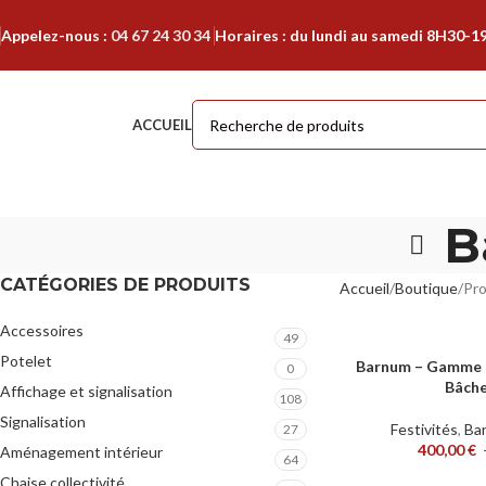
Appelez-nous :
04 67 24 30 34
Horaires : du lundi au samedi 8H30-1
ACCUEIL
B
CATÉGORIES DE PRODUITS
Accueil
Boutique
Pro
Accessoires
49
Potelet
Barnum – Gamme 
CHOIX DES OPTIONS
0
Bâche
Affichage et signalisation
108
Signalisation
Festivités
,
Ba
27
400,00
€
Aménagement intérieur
64
Chaise collectivité