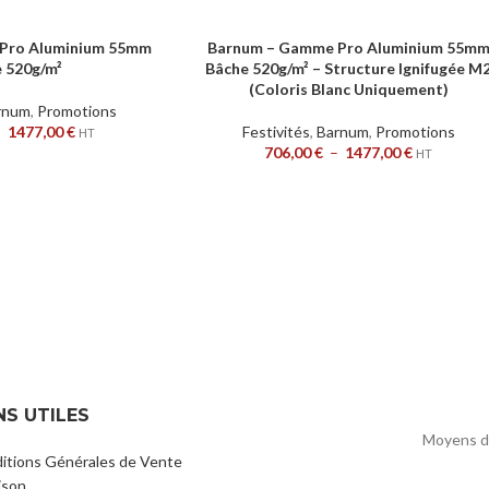
Pro Aluminium 55mm
Barnum – Gamme Pro Aluminium 55m
CHOIX DES OPTIONS
 520g/m²
Bâche 520g/m² – Structure Ignifugée M
(Coloris Blanc Uniquement)
rnum
,
Promotions
–
1477,00
€
Festivités
,
Barnum
,
Promotions
HT
706,00
€
–
1477,00
€
HT
NS UTILES
Moyens d
itions Générales de Vente
ison