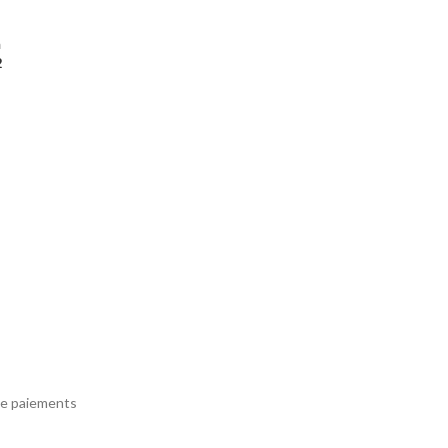
m
2
e paiements