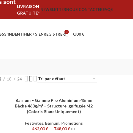
fs sont
LIVRAISON
NEWSLETTER
NOUS CONTACTER
FAQS
GRATUITE*
0
SS
S'INDENTIFIER / S'ENREGISTRER
0,00
€
2
18
24
m
Barnum – Gamme Pro Aluminium 45mm
CHOIX DES OPTIONS
Bâche 460g/m² – Structure Ignifugée M2
(Coloris Blanc Uniquement)
Festivités
,
Barnum
,
Promotions
462,00
€
–
748,00
€
HT