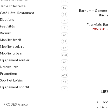
32
Table collectivité
60
Barnum – Gamme 
CHOIX DES OPTIONS
Café Hôtel Restaurant
33
Bâche
Elections
3
Festivités
,
Ba
Festivités
1
706,00
€
Barnum
14
Mobilier festif
37
Mobilier scolaire
23
Mobilier urbain
223
Equipement routier
17
Nouveautés
51
Promotions
469
Sport et Loisirs
51
Equipement sportif
4
LIE
Cond
PRODES France,
Livra