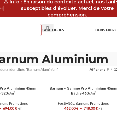
⚠️ Info : En raison du contexte actuel, nos tari
susceptibles d'évoluer. Merci de votre
9H
compréhension.
CATALOGUES
DEVIS EXPRE
arnum Aluminium
duits identifiés “Barnum Aluminium”
Afficher
9
1
Pro Aluminium 45mm
Barnum – Gamme Pro Aluminium 45m
CHOIX DES OPTIONS
 320g/m²
Bâche 460g/m²
rnum
,
Promotions
Festivités
,
Barnum
,
Promotions
–
694,00
€
462,00
€
–
748,00
€
HT
HT