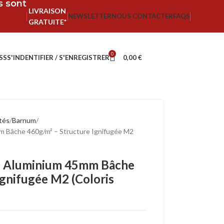
fs sont
LIVRAISON
NEWSLETTER
NOUS CONTACTER
FAQS
GRATUITE*
0
SS
S'INDENTIFIER / S'ENREGISTRER
0,00
€
ités
Barnum
 Bâche 460g/m² – Structure Ignifugée M2
 Aluminium 45mm Bâche
Ignifugée M2 (Coloris