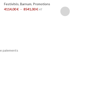
Aluminium 4
Festivités
,
Barnum
,
Promotions
320g/m²
4114,00
€
–
8541,00
€
HT
Festivités
,
Barnum
,
P
400,00
€
–
694,00
€
e paiements