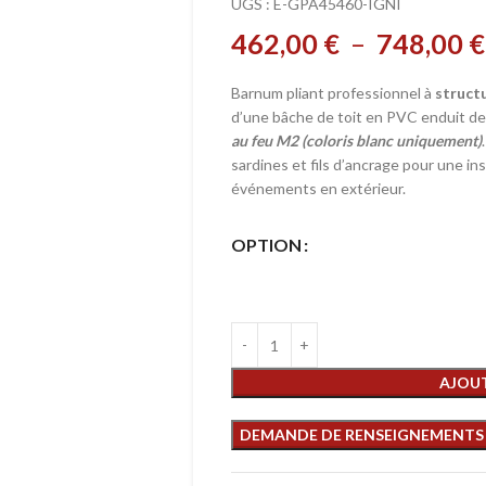
UGS :
E-GPA45460-IGNI
462,00
€
–
748,00
€
Barnum pliant professionnel à
struct
d’une bâche de toit en PVC enduit d
au feu M2 (coloris blanc uniquement)
sardines et fils d’ancrage pour une ins
événements en extérieur.
OPTION
AJOUT