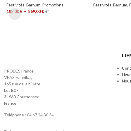
Festivités
,
Barnum
,
Promotions
Festivités
,
Barnum
,
182,00
€
–
869,00
€
HT
LIE
Cond
PRODES France,
Livra
VEAS Hannibal,
Nous
165 rue de la billière
Lot B07
34660 Cournonsec
France
Téléphone : 04 67 24 30 34