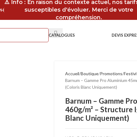
⚠️ Info : En raison du contexte actuel, nos tari
susceptibles d'évoluer. Merci de votre
9H
compréhension.
CATALOGUES
DEVIS EXPRE
Accueil
Boutique
Promotions
Festiv
Barnum – Gamme Pro Aluminium 45mm
(Coloris Blanc Uniquement)
Barnum – Gamme Pro
460g/m² – Structure 
Blanc Uniquement)