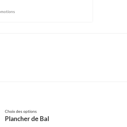
omotions
Choix des options
Choix des options
Plancher de Bal
Barnum – Ga