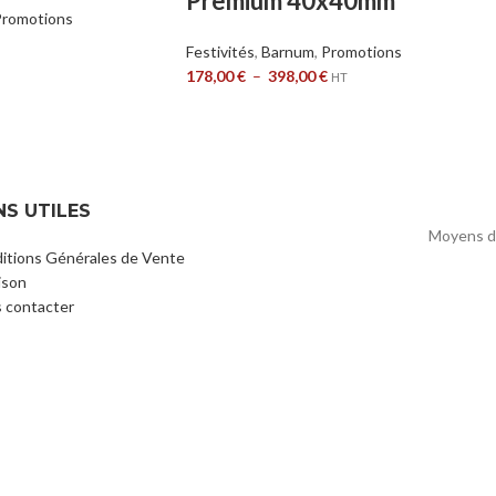
Premium 40x40mm
Promotions
Festivités
,
Barnum
,
Promotions
178,00
€
–
398,00
€
HT
NS UTILES
Moyens d
itions Générales de Vente
ison
 contacter