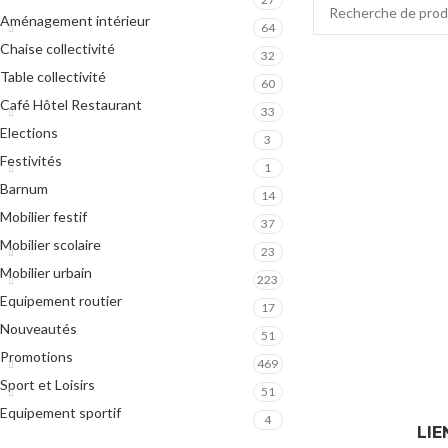
Aménagement intérieur
64
Chaise collectivité
32
Table collectivité
60
Café Hôtel Restaurant
33
Elections
3
Festivités
1
Barnum
14
Mobilier festif
37
Mobilier scolaire
23
Mobilier urbain
223
Equipement routier
17
Nouveautés
51
Promotions
469
Sport et Loisirs
51
Equipement sportif
4
LIE