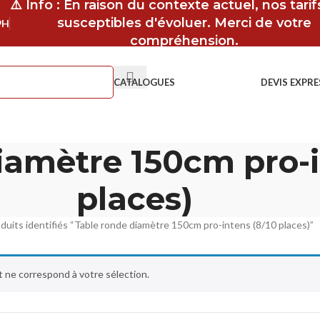
⚠️ Info : En raison du contexte actuel, nos tari
susceptibles d'évoluer. Merci de votre
9H
compréhension.
CATALOGUES
DEVIS EXPRE
iamètre 150cm pro-i
places)
duits identifiés “Table ronde diamètre 150cm pro-intens (8/10 places)”
 ne correspond à votre sélection.