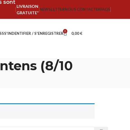
fs sont
LIVRAISON
NEWSLETTER
NOUS CONTACTER
FAQS
GRATUITE*
0
SS
S'INDENTIFIER / S'ENREGISTRER
0,00
€
ntens (8/10