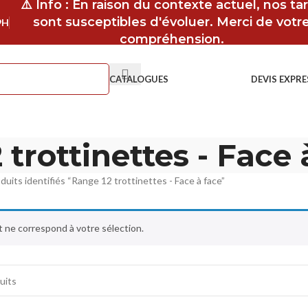
⚠️ Info : En raison du contexte actuel, nos tar
sont susceptibles d'évoluer. Merci de votr
9H
compréhension.
CATALOGUES
DEVIS EXPRE
 trottinettes - Face 
duits identifiés “Range 12 trottinettes - Face à face”
 ne correspond à votre sélection.