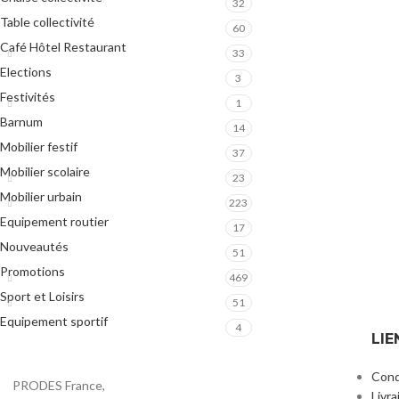
32
Table collectivité
60
Café Hôtel Restaurant
33
Elections
3
Festivités
1
Barnum
14
Mobilier festif
37
Mobilier scolaire
23
Mobilier urbain
223
Equipement routier
17
Nouveautés
51
Promotions
469
Sport et Loisirs
51
Equipement sportif
4
LIE
Cond
PRODES France,
Livra