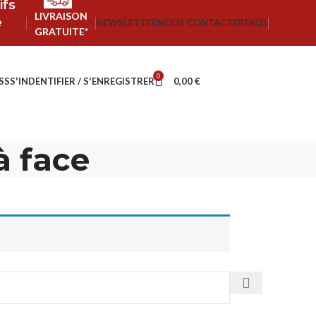
ifs
LIVRAISON
e
NEWSLETTER
NOUS CONTACTER
FAQS
GRATUITE*
0
SS
S'INDENTIFIER / S'ENREGISTRER
0,00
€
à face