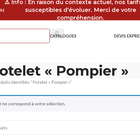
⚠️ Info : En raison du contexte actuel, nos tari
susceptibles d'évoluer. Merci de votre
9H
compréhension.
CATALOGUES
DEVIS EXPRE
otelet « Pompier »
duits identifiés “Potelet « Pompier »”
 ne correspond à votre sélection.