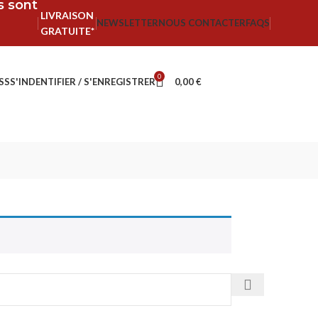
fs sont
LIVRAISON
NEWSLETTER
NOUS CONTACTER
FAQS
GRATUITE*
0
SS
S'INDENTIFIER / S'ENREGISTRER
0,00
€