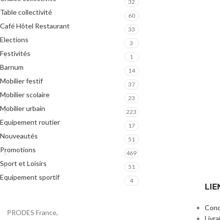
32
Table collectivité
60
Café Hôtel Restaurant
33
Elections
3
Festivités
1
Barnum
14
Mobilier festif
37
Mobilier scolaire
23
Mobilier urbain
223
Equipement routier
17
Nouveautés
51
Promotions
469
Sport et Loisirs
51
Equipement sportif
4
LIE
Cond
PRODES France,
Livra