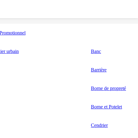
Promotionnel
ier urbain
Banc
Barrière
Borne de propreté
Borne et Potelet
Cendrier