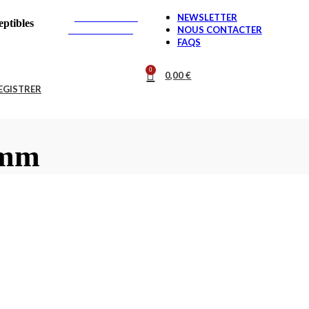
LIVRAISON
NEWSLETTER
eptibles
GRATUITE*
NOUS CONTACTER
FAQS
0
0,00
€
REGISTRER
9mm