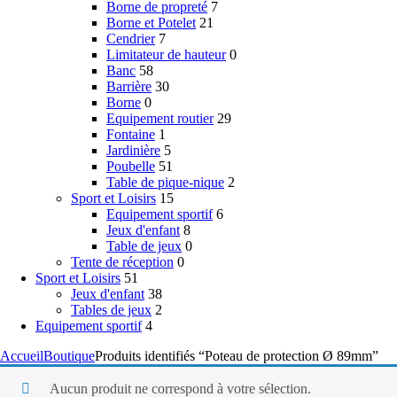
Borne de propreté
7
Borne et Potelet
21
Cendrier
7
Limitateur de hauteur
0
Banc
58
Barrière
30
Borne
0
Equipement routier
29
Fontaine
1
Jardinière
5
Poubelle
51
Table de pique-nique
2
Sport et Loisirs
15
Equipement sportif
6
Jeux d'enfant
8
Table de jeux
0
Tente de réception
0
Sport et Loisirs
51
Jeux d'enfant
38
Tables de jeux
2
Equipement sportif
4
Accueil
Boutique
Produits identifiés “Poteau de protection Ø 89mm”
Aucun produit ne correspond à votre sélection.