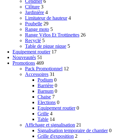
Cendrier
6
Clôture
3
Jardinière
4
Limitateur de hauteur
4
Poubelle
29
Range moto
5
Range Vélos Et Trottinettes
26
Recyclé
5
Table de pique nique
5
Equipement routier
17
Nouveautés
51
Promotions
469
Pack Promotionnel
12
Accessoires
31
Podium
0
Barrière
0
Barnum
0
Chaise
7
Elections
0
Equipement routier
0
Grille
4
Table
14
Affichage et signalisation
21
Signalisation temporaire de chantier
0
Grille d'exposition
2