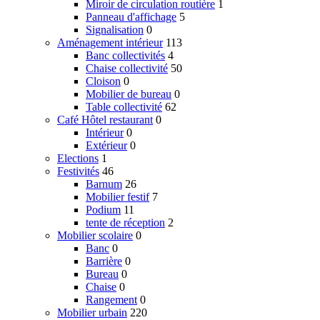
Miroir de circulation routière
1
Panneau d'affichage
5
Signalisation
0
Aménagement intérieur
113
Banc collectivités
4
Chaise collectivité
50
Cloison
0
Mobilier de bureau
0
Table collectivité
62
Café Hôtel restaurant
0
Intérieur
0
Extérieur
0
Elections
1
Festivités
46
Barnum
26
Mobilier festif
7
Podium
11
tente de réception
2
Mobilier scolaire
0
Banc
0
Barrière
0
Bureau
0
Chaise
0
Rangement
0
Mobilier urbain
220