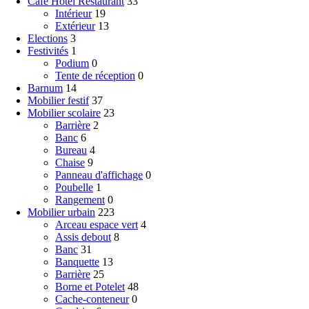
Café Hôtel Restaurant
33
Intérieur
19
Extérieur
13
Elections
3
Festivités
1
Podium
0
Tente de réception
0
Barnum
14
Mobilier festif
37
Mobilier scolaire
23
Barrière
2
Banc
6
Bureau
4
Chaise
9
Panneau d'affichage
0
Poubelle
1
Rangement
0
Mobilier urbain
223
Arceau espace vert
4
Assis debout
8
Banc
31
Banquette
13
Barrière
25
Borne et Potelet
48
Cache-conteneur
0