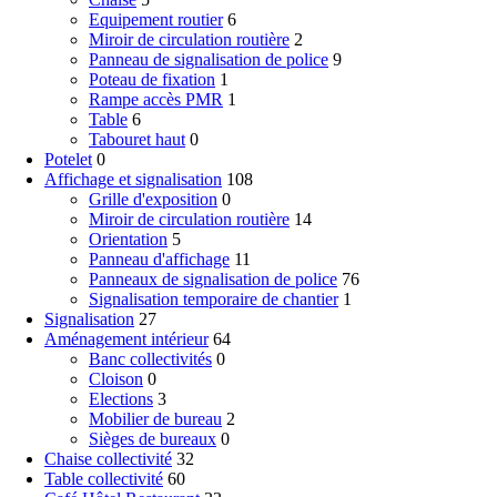
Equipement routier
6
Miroir de circulation routière
2
Panneau de signalisation de police
9
Poteau de fixation
1
Rampe accès PMR
1
Table
6
Tabouret haut
0
Potelet
0
Affichage et signalisation
108
Grille d'exposition
0
Miroir de circulation routière
14
Orientation
5
Panneau d'affichage
11
Panneaux de signalisation de police
76
Signalisation temporaire de chantier
1
Signalisation
27
Aménagement intérieur
64
Banc collectivités
0
Cloison
0
Elections
3
Mobilier de bureau
2
Sièges de bureaux
0
Chaise collectivité
32
Table collectivité
60