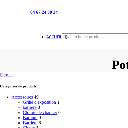
Appelez-nous :
04 67 24 30 34
Horaires : du lundi au samedi 8H3
ACCUEIL
Po
Fermer
Catégories de produits
Accessoires
49
Grille d'exposition
1
barrière
0
Clôture de chantier
0
Barnum
9
Barrière
6
Chaise
5