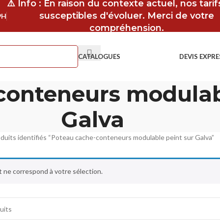
⚠️ Info : En raison du contexte actuel, nos tari
susceptibles d'évoluer. Merci de votre
9H
compréhension.
CATALOGUES
DEVIS EXPRE
conteneurs modulabl
Galva
duits identifiés “Poteau cache-conteneurs modulable peint sur Galva”
 ne correspond à votre sélection.