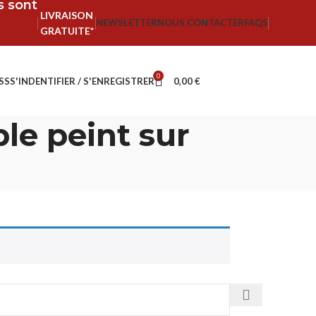
fs sont
LIVRAISON
NEWSLETTER
NOUS CONTACTER
FAQS
GRATUITE*
0
SS
S'INDENTIFIER / S'ENREGISTRER
0,00
€
e peint sur