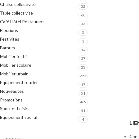
Chaise collectivité
32
Table collectivité
60
Café Hôtel Restaurant
33
Elections
3
Festivités
1
Barnum
14
Mobilier festif
37
Mobilier scolaire
23
Mobilier urbain
223
Equipement routier
17
Nouveautés
51
Promotions
469
Sport et Loisirs
51
Equipement sportif
4
LIE
Cond