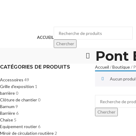
Appelez-nous :
04 67 24 30 34
Horaires : du lundi au samedi 8H30-1
ACCUEIL
Chercher
Pont 
CATÉGORIES DE PRODUITS
Accueil
Boutique
P
Aucun produit
Accessoires
49
Grille d'exposition
1
barrière
0
Clôture de chantier
0
Barnum
9
Chercher
Barrière
6
Chaise
5
Equipement routier
6
Miroir de circulation routière
2