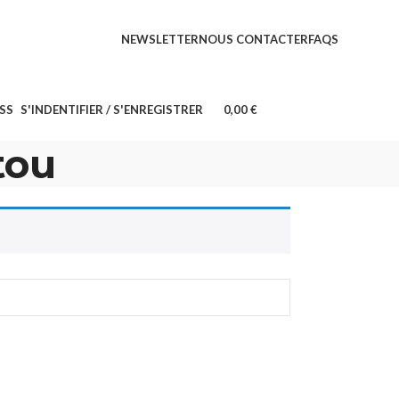
fs sont
LIVRAISON
NEWSLETTER
NOUS CONTACTER
FAQS
GRATUITE*
SS
S'INDENTIFIER / S'ENREGISTRER
0,00
€
tou