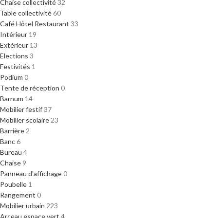
Chaise collectivité
32
Table collectivité
60
Café Hôtel Restaurant
33
Intérieur
19
Extérieur
13
Elections
3
Festivités
1
Podium
0
Tente de réception
0
Barnum
14
Mobilier festif
37
Mobilier scolaire
23
Barrière
2
Banc
6
Bureau
4
Chaise
9
Panneau d'affichage
0
Poubelle
1
Rangement
0
Mobilier urbain
223
Arceau espace vert
4