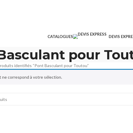
⚠️ Info : En raison du contexte actuel, nos tari
susceptibles d'évoluer. Merci de votre
9H
compréhension.
CATALOGUES
DEVIS EXPRE
Basculant pour Tou
roduits identifiés “Pont Basculant pour Toutou”
 ne correspond à votre sélection.