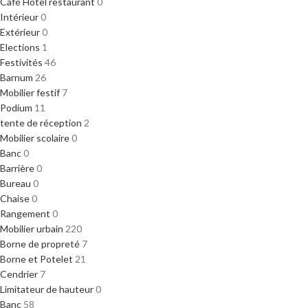
Café Hôtel restaurant
0
Intérieur
0
Extérieur
0
Elections
1
Festivités
46
Barnum
26
Mobilier festif
7
Podium
11
tente de réception
2
Mobilier scolaire
0
Banc
0
Barrière
0
Bureau
0
Chaise
0
Rangement
0
Mobilier urbain
220
Borne de propreté
7
Borne et Potelet
21
Cendrier
7
Limitateur de hauteur
0
Banc
58