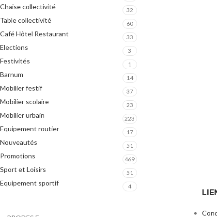
Chaise collectivité
32
Table collectivité
60
Café Hôtel Restaurant
33
Elections
3
Festivités
1
Barnum
14
Mobilier festif
37
Mobilier scolaire
23
Mobilier urbain
223
Equipement routier
17
Nouveautés
51
Promotions
469
Sport et Loisirs
51
Equipement sportif
4
LIE
Cond