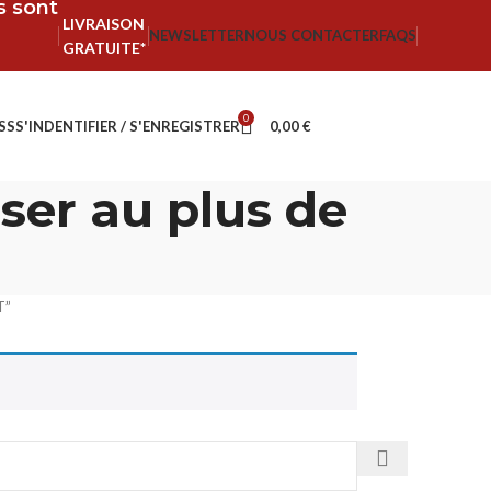
fs sont
LIVRAISON
NEWSLETTER
NOUS CONTACTER
FAQS
GRATUITE*
0
SS
S'INDENTIFIER / S'ENREGISTRER
0,00
€
ser au plus de
T”