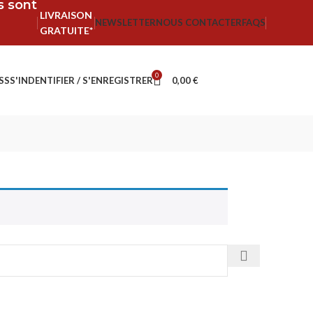
fs sont
LIVRAISON
NEWSLETTER
NOUS CONTACTER
FAQS
GRATUITE*
0
SS
S'INDENTIFIER / S'ENREGISTRER
0,00
€