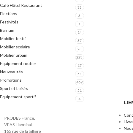
Café Hôtel Restaurant
33
Elections
3
Festivités
1
Barnum
14
Mobilier festif
37
Mobilier scolaire
23
Mobilier urbain
223
Equipement routier
17
Nouveautés
51
Promotions
469
Sport et Loisirs
51
Equipement sportif
4
LIE
Cond
PRODES France,
Livra
VEAS Hannibal,
Nous
165 rue de la billière