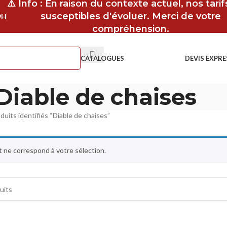
⚠️ Info : En raison du contexte actuel, nos tari
susceptibles d'évoluer. Merci de votre
9H
compréhension.
CATALOGUES
DEVIS EXPRE
Diable de chaises
duits identifiés “Diable de chaises”
 ne correspond à votre sélection.