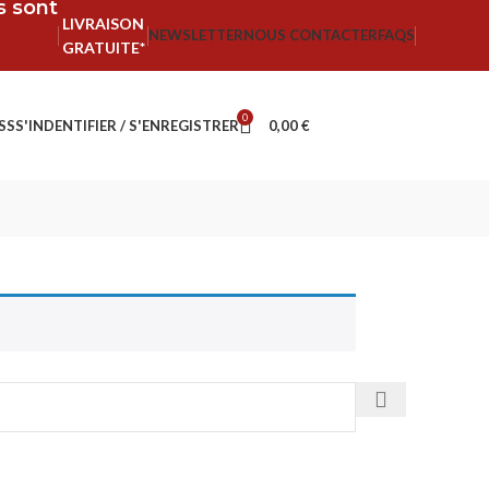
fs sont
LIVRAISON
NEWSLETTER
NOUS CONTACTER
FAQS
GRATUITE*
0
SS
S'INDENTIFIER / S'ENREGISTRER
0,00
€