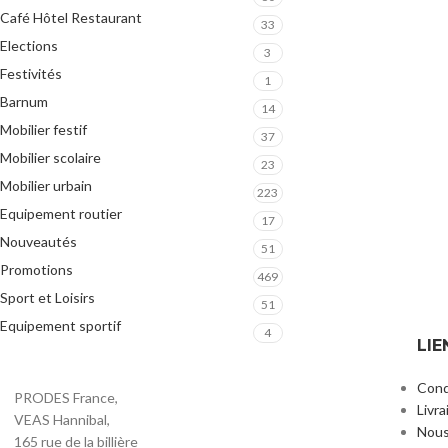
Café Hôtel Restaurant
33
Elections
3
Festivités
1
Barnum
14
Mobilier festif
37
Mobilier scolaire
23
Mobilier urbain
223
Equipement routier
17
Nouveautés
51
Promotions
469
Sport et Loisirs
51
Equipement sportif
4
LIE
Cond
PRODES France,
Livra
VEAS Hannibal,
Nous
165 rue de la billière