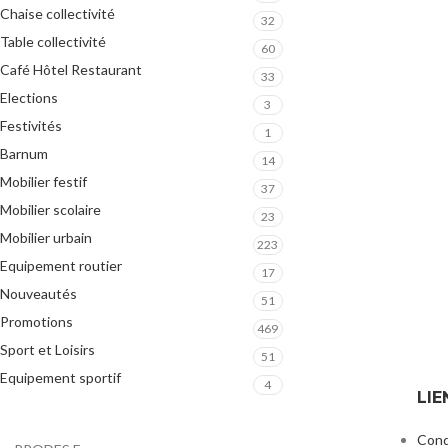
Chaise collectivité
32
Table collectivité
60
Café Hôtel Restaurant
33
Elections
3
Festivités
1
Barnum
14
Mobilier festif
37
Mobilier scolaire
23
Mobilier urbain
223
Equipement routier
17
Nouveautés
51
Promotions
469
Sport et Loisirs
51
Equipement sportif
4
LIE
Cond