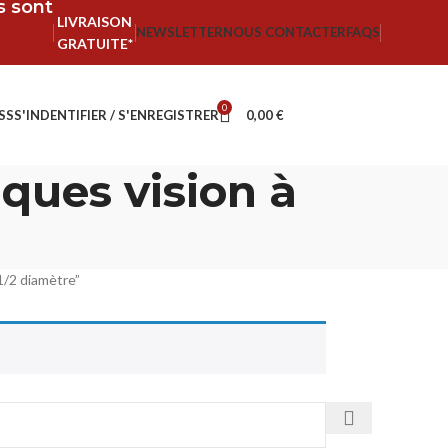
fs sont
LIVRAISON
NEWSLETTER
NOUS CONTACTER
FAQS
GRATUITE*
0
SS
S'INDENTIFIER / S'ENREGISTRER
0,00
€
ques vision à
1/2 diamètre”