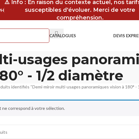
⚠️ Info : En raison du contexte actuel, nos tari
susceptibles d'évoluer. Merci de votre
9H
compréhension.
CATALOGUES
DEVIS EXPRE
ti-usages panorami
180° - 1/2 diamètre
duits identifiés “Demi-miroir multi-usages panoramiques vision à 180° - 
 ne correspond à votre sélection.