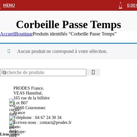
0
MENU
0,00
Corbeille Passe Temps
Accueil
Boutique
Produits identifiés “Corbeille Passe Temps”
Aucun produit ne correspond à votre sélection.
PRODES France,
VEAS Hannibal,
165 rue de la billière
Lot B07
34660 Cournonsec
France
Téléphone : 04 67 24 30 34
Écrivez-nous : contact@prodes.fr
Liens utiles